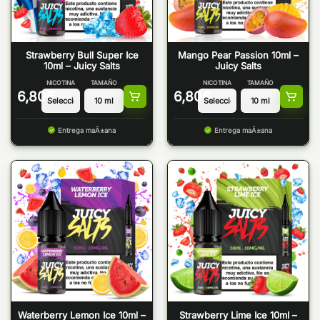
Strawberry Bull Super Ice
Mango Pear Passion 10ml –
10ml – Juicy Salts
Juicy Salts
NICOTINA
TAMAÑO
NICOTINA
TAMAÑO
6,80
€
6,80
€
Entrega maÃ±ana
Entrega maÃ±ana
Waterberry Lemon Ice 10ml –
Strawberry Lime Ice 10ml –