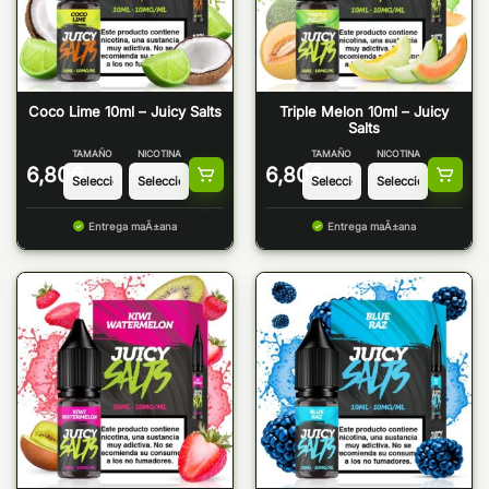
Coco Lime 10ml – Juicy Salts
Triple Melon 10ml – Juicy
Salts
TAMAÑO
NICOTINA
TAMAÑO
NICOTINA
6,80
€
6,80
€
Entrega maÃ±ana
Entrega maÃ±ana