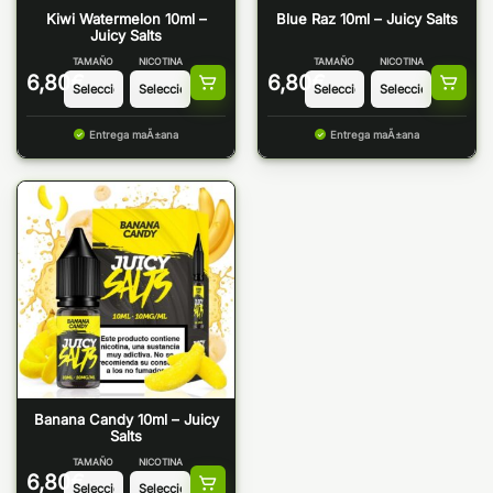
Kiwi Watermelon 10ml –
Blue Raz 10ml – Juicy Salts
Juicy Salts
TAMAÑO
NICOTINA
TAMAÑO
NICOTINA
6,80
€
6,80
€
Entrega maÃ±ana
Entrega maÃ±ana
Banana Candy 10ml – Juicy
Salts
TAMAÑO
NICOTINA
6,80
€