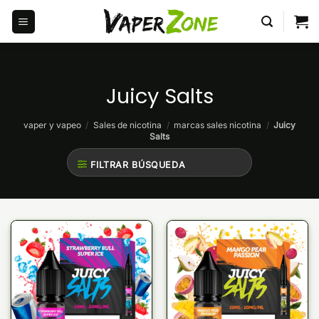
Saltar
al
contenido
Juicy Salts
vaper y vapeo
/
Sales de nicotina
/
marcas sales nicotina
/
Juicy
Salts
FILTRAR BÚSQUEDA