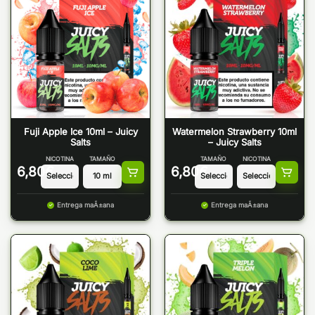
Fuji Apple Ice 10ml – Juicy
Watermelon Strawberry 10ml
Salts
– Juicy Salts
NICOTINA
TAMAÑO
TAMAÑO
NICOTINA
6,80
€
6,80
€
Entrega maÃ±ana
Entrega maÃ±ana