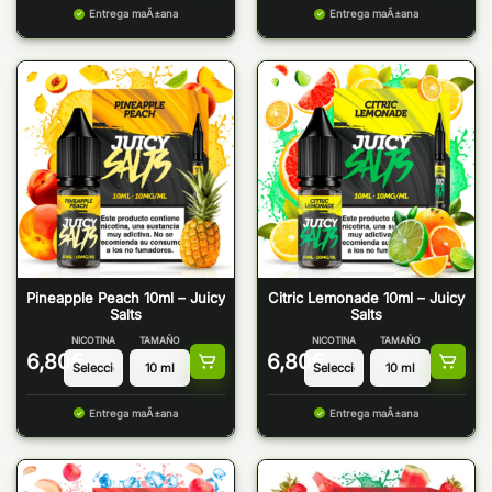
Entrega maÃ±ana
Entrega maÃ±ana
Pineapple Peach 10ml – Juicy
Citric Lemonade 10ml – Juicy
Salts
Salts
NICOTINA
TAMAÑO
NICOTINA
TAMAÑO
6,80
€
6,80
€
Entrega maÃ±ana
Entrega maÃ±ana