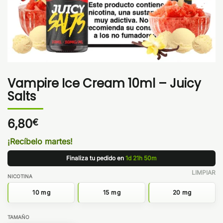
Vampire Ice Cream 10ml – Juicy
Salts
6,80
€
¡Recíbelo martes!
Finaliza tu pedido en
1d 21h 50m
LIMPIAR
NICOTINA
10 mg
15 mg
20 mg
TAMAÑO