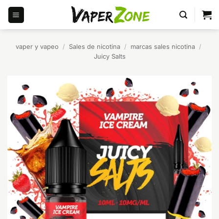
Saltar
al
contenido
vaper y vapeo
/
Sales de nicotina
/
marcas sales nicotina
/
Juicy Salts