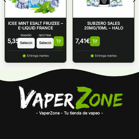
ICEE MINT ESALT FRUIZEE –
SUBZERO SALES
E-LIQUID FRANCE
20MG/10ML – HALO
TAMAÑO
NICOTINA
5,35
€
7,41
€
Entrega martes
Entrega martes
- VaperZone - Tu tienda de vapeo -