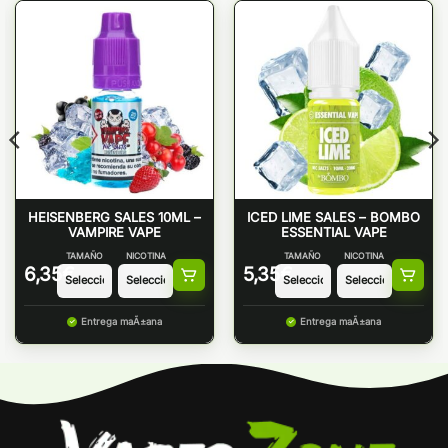
HEISENBERG SALES 10ML –
ICED LIME SALES – BOMBO
VAMPIRE VAPE
ESSENTIAL VAPE
TAMAÑO
NICOTINA
TAMAÑO
NICOTINA
6,35
€
5,35
€
Entrega maÃ±ana
Entrega maÃ±ana