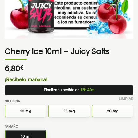
Cherry Ice 10ml – Juicy Salts
6,80
€
¡Recíbelo mañana!
Finaliza tu pedido en
12h 41m
LIMPIAR
NICOTINA
10 mg
15 mg
20 mg
TAMAÑO
10 ml