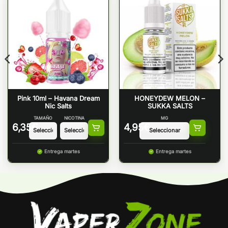
Pink 10ml – Havana Dream
HONEYDEW MELON –
Nic Salts
SUKKA SALTS
TAMAÑO
NICOTINA
MG
6,35
€
4,95
€
Entrega martes
Entrega martes