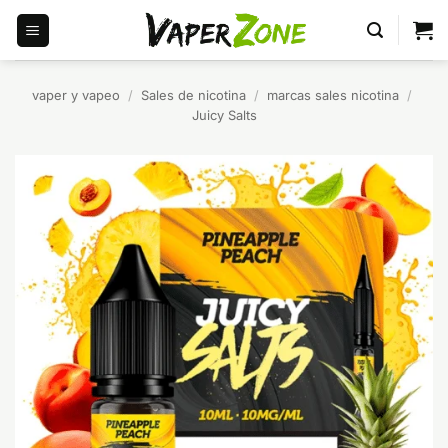
Saltar
al
contenido
vaper y vapeo
/
Sales de nicotina
/
marcas sales nicotina
/
Juicy Salts