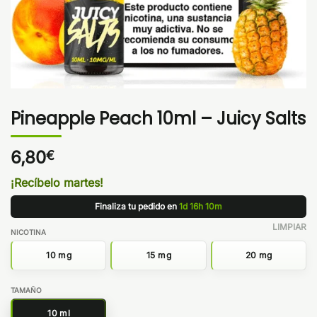
Pineapple Peach 10ml – Juicy Salts
6,80
€
¡Recíbelo martes!
Finaliza tu pedido en
1d 16h 10m
LIMPIAR
NICOTINA
10 mg
15 mg
20 mg
TAMAÑO
10 ml