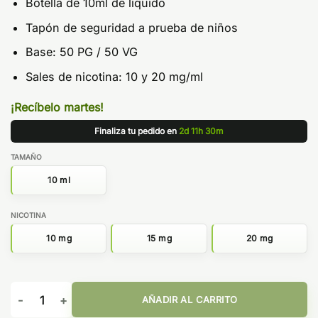
Botella de 10ml de líquido
Tapón de seguridad a prueba de niños
Base: 50 PG / 50 VG
Sales de nicotina: 10 y 20 mg/ml
¡Recíbelo martes!
Finaliza tu pedido en
2d 11h 30m
TAMAÑO
10 ml
NICOTINA
10 mg
15 mg
20 mg
Triple Melon 10ml - Juicy Salts cantidad
AÑADIR AL CARRITO