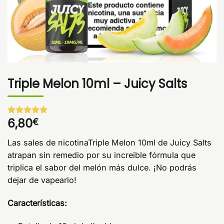
Triple Melon 10ml – Juicy Salts
6,80
€
Valorado
1
con
5
de 5
en base a
Las sales de nicotinaTriple Melon 10ml de Juicy Salts
valoración
de un
atrapan sin remedio por su increible fórmula que
cliente
triplica el sabor del melón más dulce. ¡No podrás
dejar de vapearlo!
Características: