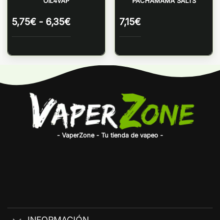
OIL4VAP
PACHAMAMA SALTS
Rango
5,75
€
-
6,35
€
7,15
€
de
precios:
desde
5,75€
hasta
6,35€
- VaperZone - Tu tienda de vapeo -
INFORMACIÓN