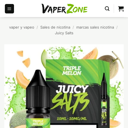
Saltar
al
contenido
vaper y vapeo
/
Sales de nicotina
/
marcas sales nicotina
/
Juicy Salts