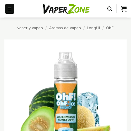
Saltar
al
contenido
vaper y vapeo
/
Aromas de vapeo
/
Longfill
/
OhF