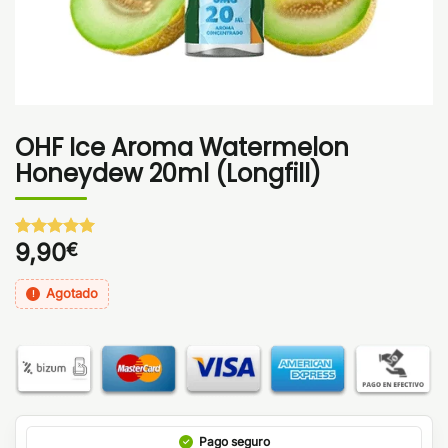
OHF Ice Aroma Watermelon
Honeydew 20ml (Longfill)
9,90
€
Valorado
1
con
5
de 5
en base a
Agotado
valoración
de un
cliente
Pago seguro