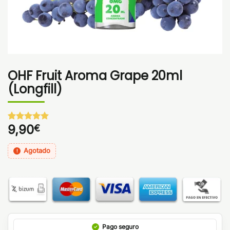
OHF Fruit Aroma Grape 20ml
(Longfill)
9,90
€
Valorado
1
con
5
de 5
en base a
Agotado
valoración
de un
cliente
Pago seguro