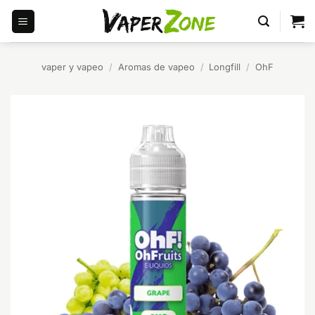
Saltar
al
contenido
vaper y vapeo
/
Aromas de vapeo
/
Longfill
/
OhF