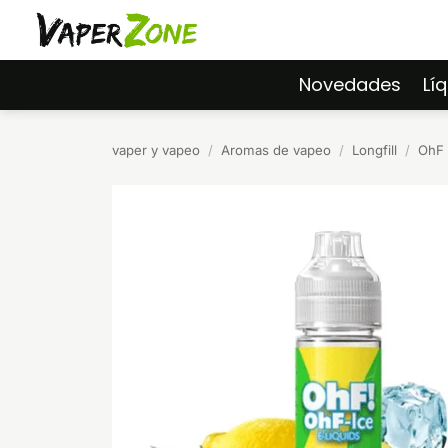
Saltar
al
contenido
Novedades
Lí
vaper y vapeo
/
Aromas de vapeo
/
Longfill
/
OhF