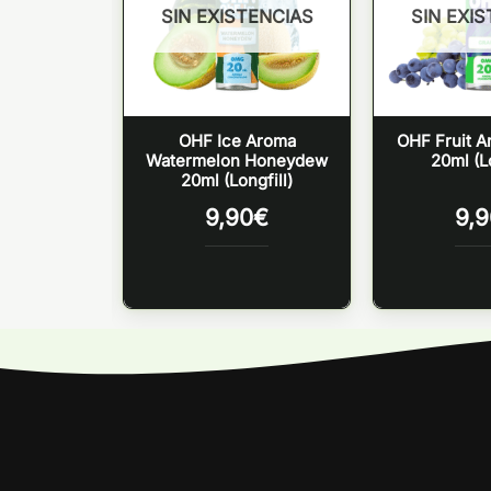
TENCIAS
SIN EXISTENCIAS
SIN EXI
 Aroma
OHF Ice Aroma
OHF Fruit A
y 20ml
Watermelon Honeydew
20ml (Lo
ill)
20ml (Longfill)
0
€
9,90
€
9,9