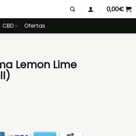
0,00
€
CBD
Ofertas
oma Lemon Lime
ll)