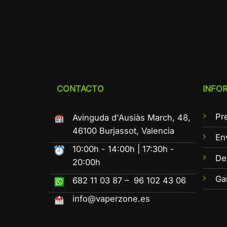
CONTACTO
INFO
Pr
Avinguda d'Ausiàs March, 48,
46100 Burjassot, Valencia
En
10:00h - 14:00h | 17:30h -
De
20:00h
Ga
682 11 03 87 – 96 102 43 06
info@vaperzone.es