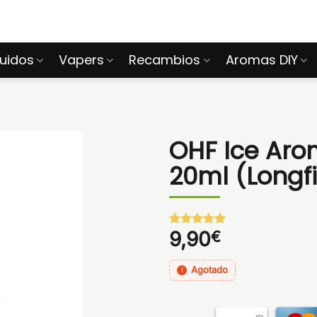
quidos
Vapers
Recambios
Aromas DIY
OHF Ice Ar
20ml (Longfi
9,90
€
Valorado
1
con
5
de 5
en base a
valoración
Agotado
de un
cliente