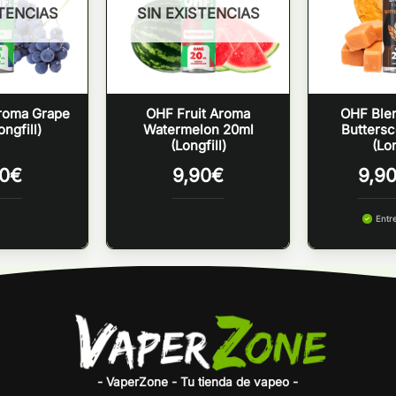
STENCIAS
SIN EXISTENCIAS
roma Grape
OHF Fruit Aroma
OHF Ble
ngfill)
Watermelon 20ml
Butters
(Longfill)
(Lon
0
€
9,90
€
9,9
Entr
- VaperZone - Tu tienda de vapeo -