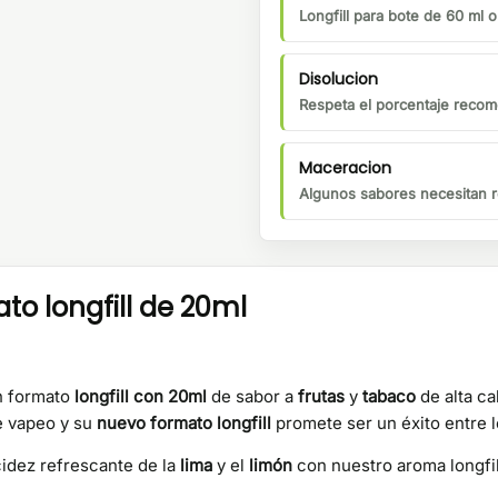
Longfill para bote de 60 ml 
Disolucion
Respeta el porcentaje recom
Maceracion
Algunos sabores necesitan r
o longfill de 20ml
n formato
longfill con 20ml
de sabor a
frutas
y
tabaco
de alta ca
e vapeo y su
nuevo formato longfill
promete ser un éxito entre 
cidez refrescante de la
lima
y el
limón
con nuestro aroma longfi