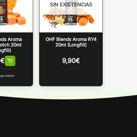
SIN EXISTENCIAS
nds Aroma
OHF Blends Aroma RY4
cotch 20ml
20ml (Longfill)
gfill)
0
€
9,90
€
ega martes