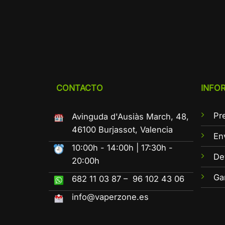
CONTACTO
INFO
Pr
Avinguda d'Ausiàs March, 48,
46100 Burjassot, Valencia
En
10:00h - 14:00h | 17:30h -
De
20:00h
Ga
682 11 03 87 – 96 102 43 06
info@vaperzone.es