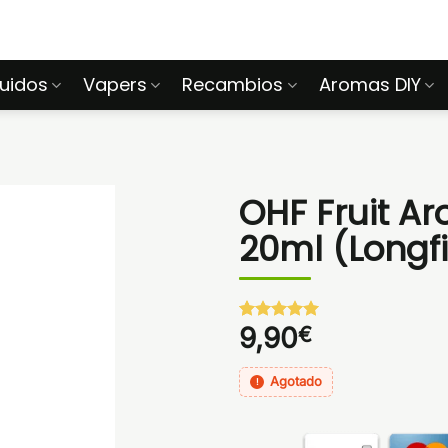
quidos
Vapers
Recambios
Aromas DIY
OHF Fruit Ar
20ml (Longfi
9,90
€
Valorado
1
con
5
de 5
en base a
valoración
Agotado
de un
cliente