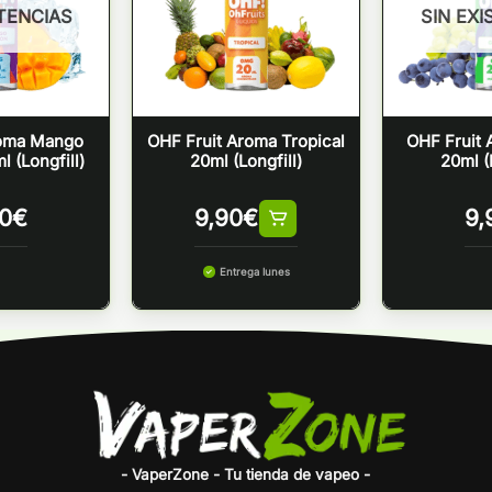
STENCIAS
SIN EXI
roma Mango
OHF Fruit Aroma Tropical
OHF Fruit
 (Longfill)
20ml (Longfill)
20ml (
0
€
9,90
€
9,
Entrega lunes
- VaperZone - Tu tienda de vapeo -