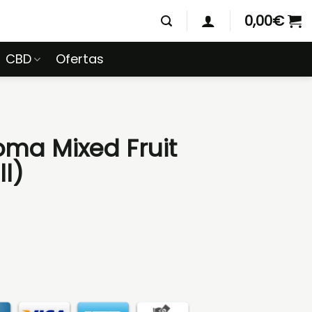
0,00
€
CBD
Ofertas
oma Mixed Fruit
ll)