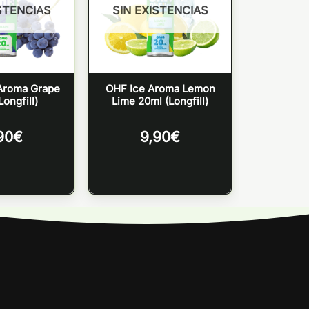
STENCIAS
SIN EXISTENCIAS
 Aroma Grape
OHF Ice Aroma Lemon
Longfill)
Lime 20ml (Longfill)
90
€
9,90
€