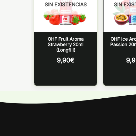
TENCIAS
SIN EXISTENCIAS
SIN EXI
oma Apple
OHF Fruit Aroma
OHF Ice A
gfill)
Strawberry 20ml
Passion 20ml
(Longfill)
0
€
9,90
€
9,9