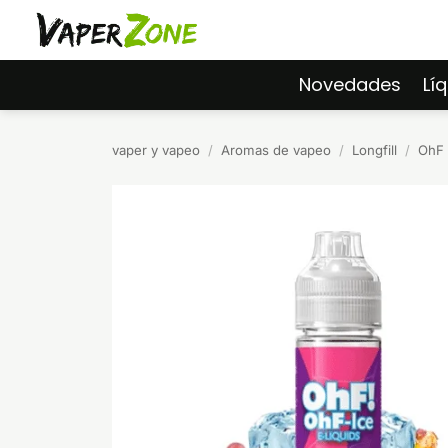
Saltar
al
contenido
Novedades
Lí
vaper y vapeo
/
Aromas de vapeo
/
Longfill
/
OhF