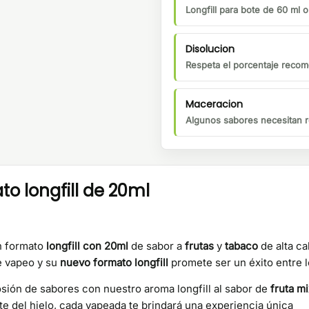
Longfill para bote de 60 ml 
Disolucion
Respeta el porcentaje recom
Maceracion
Algunos sabores necesitan r
to longfill de 20ml
n formato
longfill con 20ml
de sabor a
frutas
y
tabaco
de alta ca
e vapeo y su
nuevo formato longfill
promete ser un éxito entre 
osión de sabores con nuestro aroma longfill al sabor de
fruta mi
nte del hielo, cada vapeada te brindará una experiencia única