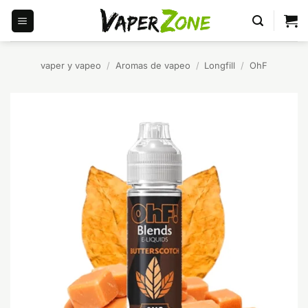
Saltar
al
contenido
vaper y vapeo
/
Aromas de vapeo
/
Longfill
/
OhF