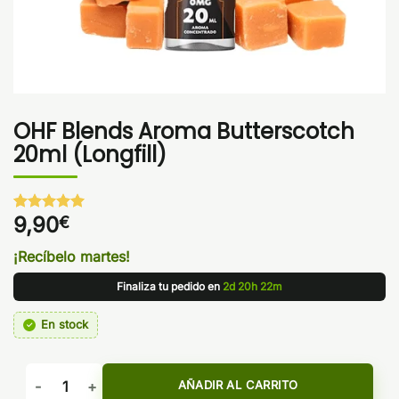
OHF Blends Aroma Butterscotch
20ml (Longfill)
9,90
€
Valorado
1
con
5
de 5
en base a
¡Recíbelo martes!
valoración
de un
Finaliza tu pedido en
2d 20h 22m
cliente
En stock
OHF Blends Aroma Butterscotch 20ml (Longfill) cantidad
AÑADIR AL CARRITO