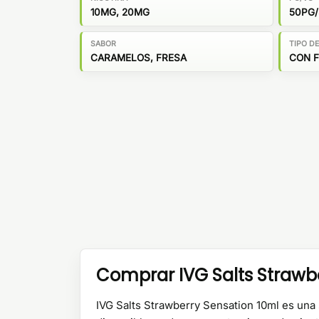
10MG, 20MG
50PG
SABOR
TIPO D
CARAMELOS, FRESA
CON F
Comprar IVG Salts Strawb
IVG Salts Strawberry Sensation 10ml es una s