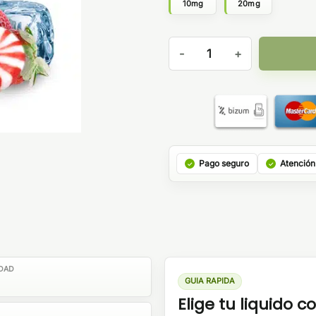
10mg
20mg
IVG Salts Strawberry Sensati
Pago seguro
Atención
DAD
GUIA RAPIDA
Elige tu liquido co