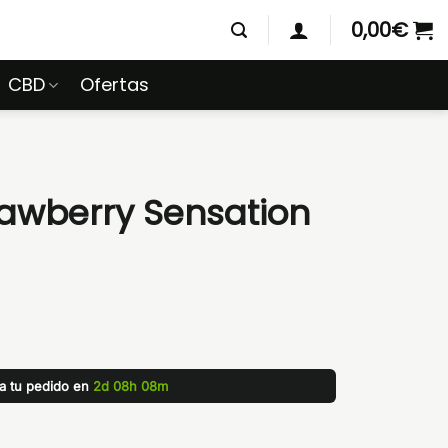
0,00
€
CBD
Ofertas
rawberry Sensation
za tu pedido en
2d 08h 08m