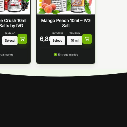
le Crush 10ml
Mango Peach 10ml – IVG
Salts by IVG
Salt
TAMAÑO
NICOTINA
TAMAÑO
6,80
€
ega martes
Entrega martes