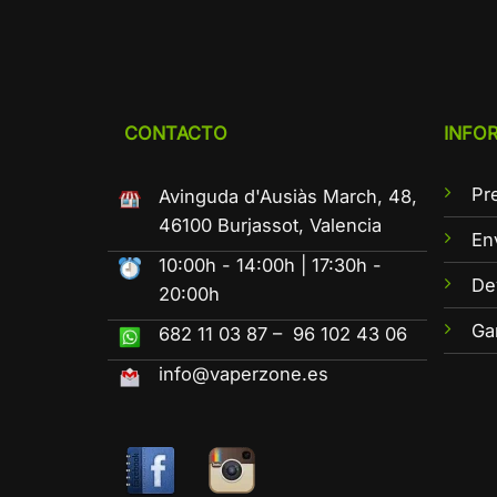
CONTACTO
INFO
Pr
Avinguda d'Ausiàs March, 48,
46100 Burjassot, Valencia
En
10:00h - 14:00h | 17:30h -
De
20:00h
Ga
682 11 03 87 – 96 102 43 06
info@vaperzone.es