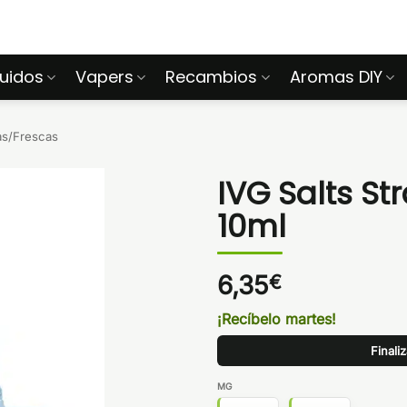
quidos
Vapers
Recambios
Aromas DIY
as/Frescas
IVG Salts St
10ml
6,35
€
¡Recíbelo martes!
Finali
MG