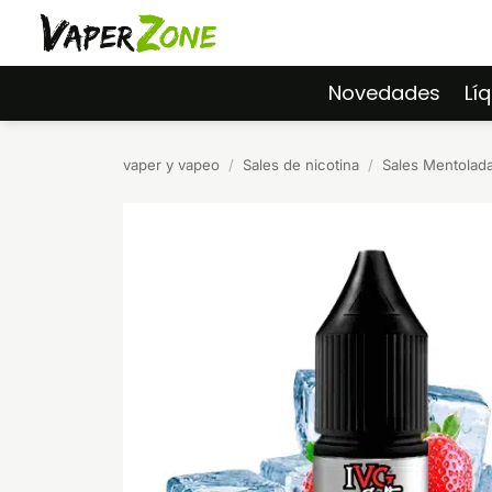
Saltar
al
contenido
Novedades
Lí
vaper y vapeo
/
Sales de nicotina
/
Sales Mentolad