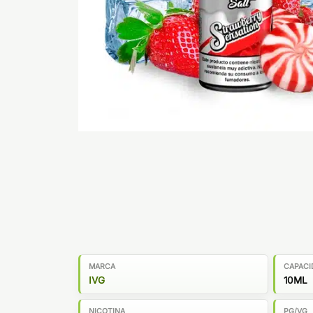
MARCA
CAPACI
IVG
10ML
NICOTINA
PG/VG