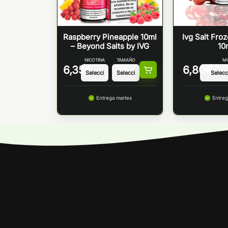
herry 10ml
Raspberry Pineapple 10ml
Ivg Salt Fro
Salt
– Beyond Salts by IVG
10
TAMAÑO
NICOTINA
TAMAÑO
M
6,35
€
6,80
€
 martes
Entrega martes
Entreg