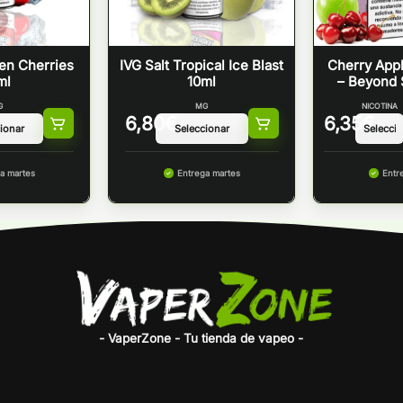
zen Cherries
IVG Salt Tropical Ice Blast
Cherry App
ml
10ml
– Beyond 
G
MG
NICOTINA
6,80
€
6,35
€
a martes
Entrega martes
Entr
- VaperZone - Tu tienda de vapeo -