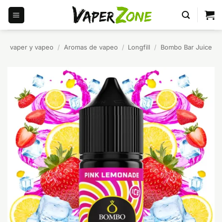
Saltar
al
contenido
vaper y vapeo
/
Aromas de vapeo
/
Longfill
/
Bombo Bar Juice