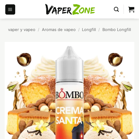
Saltar
al
contenido
vaper y vapeo
/
Aromas de vapeo
/
Longfill
/
Bombo Longfill