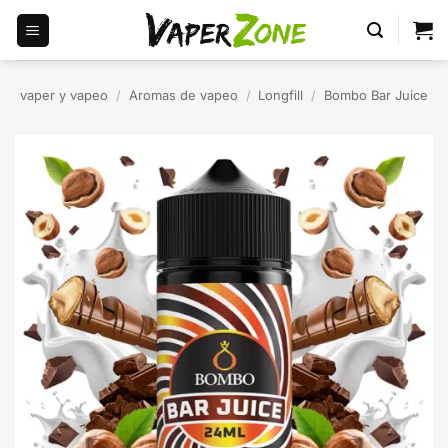
Saltar
al
contenido
vaper y vapeo
/
Aromas de vapeo
/
Longfill
/
Bombo Bar Juice