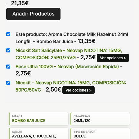
21,35
€
:
Añadir Productos
Este producto: Aroma Chocolate Milk Hazelnut 24ml
13,35
€
Longfill - Bombo Bar Juice
-
Nicokit Salt Salicylate - Neovap NICOTINA: 15MG,
2,75
€
COMPOSICIÓN: 25PG/75VG
-
Ver opciones >
Base Ultra 100VG - Neovap (Maceración Rápida)
-
2,75
€
Nicokit - Neovap NICOTINA: 15MG, COMPOSICIÓN:
2,50
€
50PG/50VG
-
Ver opciones >
MARCA
CAPACIDAD
BOMBO BAR JUICE
24ML/120
SABOR
TIPO DE SABOR
AVELLANA, CHOCOLATE,
DULCE