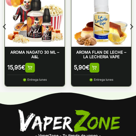
AROMA NAGATO 30 ML –
AROMA FLAN DE LECHE –
A&L
LA LECHERIA VAPE
15,95
€
5,90
€
Entrega lunes
Entrega lunes
- VaperZone - Tu tienda de vapeo -