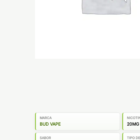
MARCA
NICOTI
BUD VAPE
20MG
SABOR
TIPO D