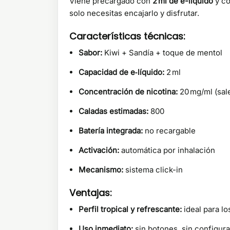
Viene precargado con
2 ml de e-líquido
y c
solo necesitas encajarlo y disfrutar.
Características técnicas:
Sabor:
Kiwi + Sandía + toque de mentol
Capacidad de e‑líquido:
2 ml
Concentración de nicotina:
20 mg/ml (sale
Caladas estimadas:
800
Batería integrada:
no recargable
Activación:
automática por inhalación
Mecanismo:
sistema click-in
Ventajas:
Perfil tropical y refrescante:
ideal para lo
Uso inmediato:
sin botones, sin configur