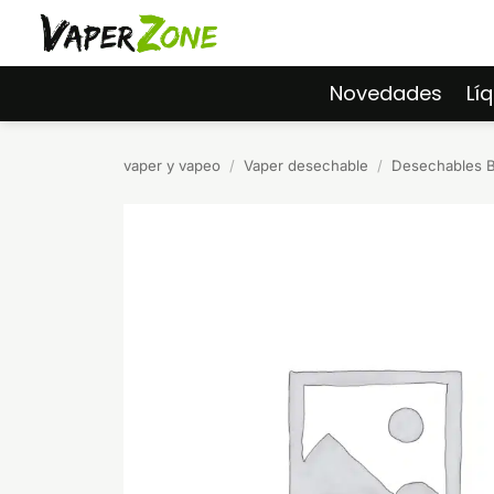
Saltar
al
contenido
Novedades
Lí
vaper y vapeo
/
Vaper desechable
/
Desechables 