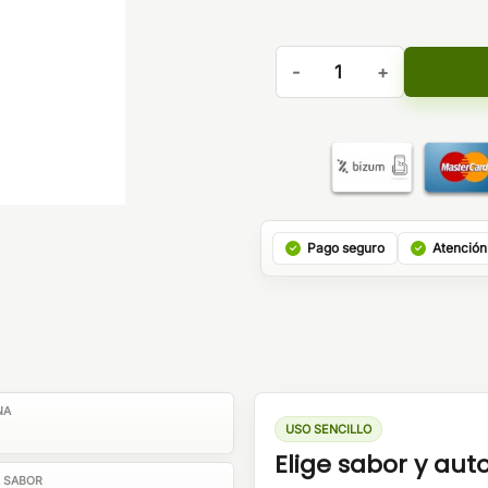
Wave Click Bud Vape Kiwi 
Pago seguro
Atención
NA
USO SENCILLO
Elige sabor y au
E SABOR