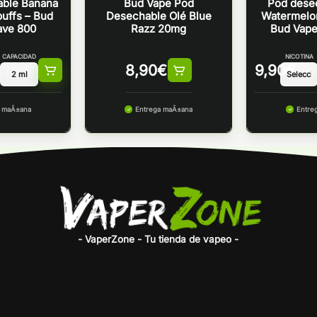
able Banana
Bud Vape Pod
Pod dese
uffs – Bud
Desechable Olé Blue
Watermelo
ave 800
Razz 20mg
Bud Vape
CAPACIDAD
NICOTINA
8,90
€
9,90
€
a maÃ±ana
Entrega maÃ±ana
Entre
- VaperZone - Tu tienda de vapeo -