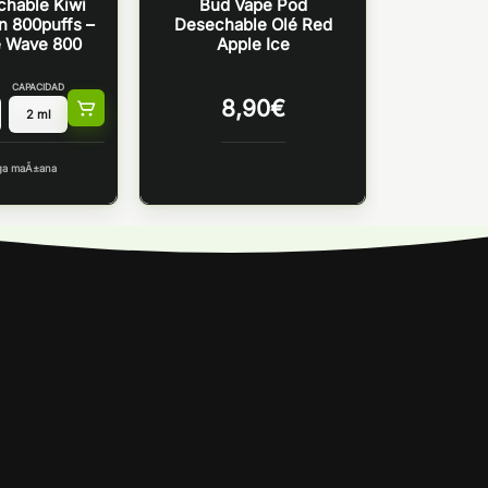
chable Kiwi
Bud Vape Pod
n 800puffs –
Desechable Olé Red
 Wave 800
Apple Ice
CAPACIDAD
8,90
€
ga maÃ±ana