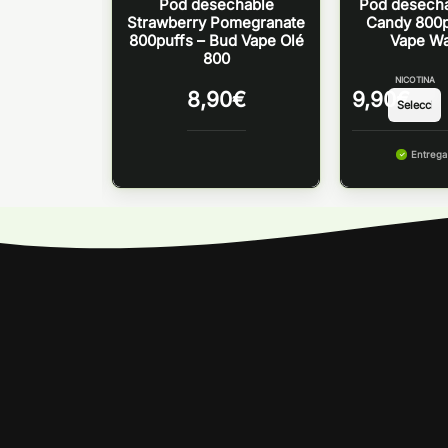
le Triple
Pod desechable
Pod desech
ffs – Bud
Strawberry Pomegranate
Candy 800p
ve 800
800puffs – Bud Vape Olé
Vape W
800
NICOTINA
8,90
€
9,90
€
maÃ±ana
Entreg