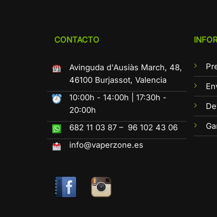
CONTACTO
INFO
Pr
Avinguda d'Ausiàs March, 48,
46100 Burjassot, Valencia
En
10:00h - 14:00h | 17:30h -
De
20:00h
Ga
682 11 03 87 – 96 102 43 06
info@vaperzone.es