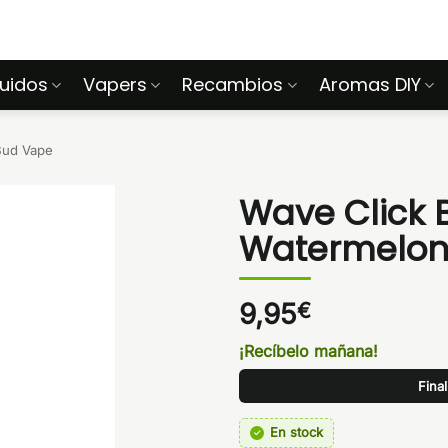
quidos
Vapers
Recambios
Aromas DIY
Bud Vape
Wave Click 
Watermelo
9,95
€
¡Recíbelo mañana!
Fina
En stock