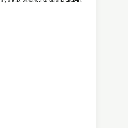
e y eficaz. Gracias a su sistema
click-in
,