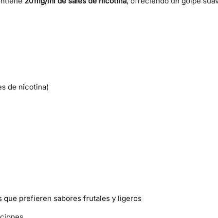
ontiene
20 mg/ml de sales de nicotina
, ofreciendo un golpe suav
s de nicotina)
s que prefieren sabores frutales y ligeros
aciones