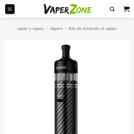
Saltar
al
contenido
vaper y vapeo
/
Vapers
/
Kits de Iniciación al vapeo