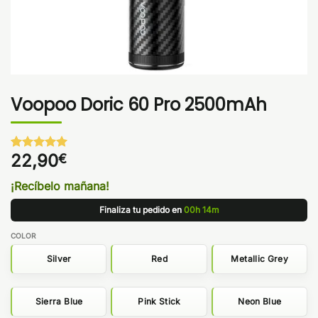
Voopoo Doric 60 Pro 2500mAh
22,90
€
Valorado
1
con
5
de 5
en base a
¡Recíbelo mañana!
valoración
de un
Finaliza tu pedido en
00h 14m
cliente
COLOR
Silver
Red
Metallic Grey
Sierra Blue
Pink Stick
Neon Blue