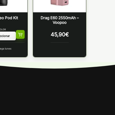
eo Pod Kit
Drag E60 2550mAh –
Voopoo
OLOR
45,90
€
ega lunes