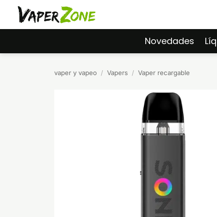
Saltar
al
contenido
Novedades
Lí
vaper y vapeo
/
Vapers
/
Vaper recargable