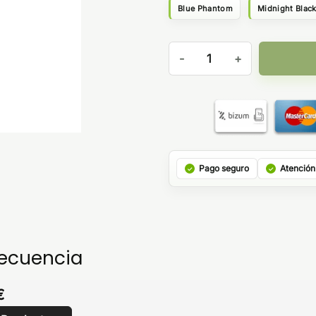
Blue Phantom
Midnight Blac
Geekvape Sonder Q2 1350mA
Pago seguro
Atención
recuencia
€