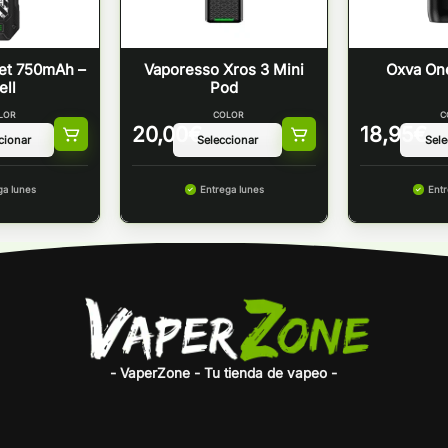
et 750mAh –
Vaporesso Xros 3 Mini
Oxva On
ll
Pod
LOR
COLOR
C
20,00
€
18,95
€
ga lunes
Entrega lunes
Entr
- VaperZone - Tu tienda de vapeo -