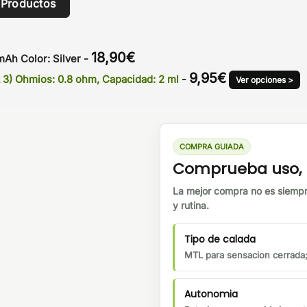
 Productos
18,90
€
Ah Color: Silver
-
9,95
€
 3) Ohmios: 0.8 ohm, Capacidad: 2 ml
-
Ver opciones >
COMPRA GUIADA
Comprueba uso, b
La mejor compra no es siempr
y rutina.
Tipo de calada
MTL para sensacion cerrada;
Autonomia