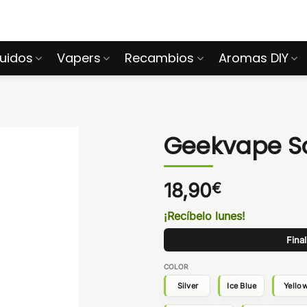
quidos
Vapers
Recambios
Aromas DIY
Geekvape S
18,90
€
¡Recíbelo lunes!
Fina
COLOR
Silver
Ice Blue
Yello