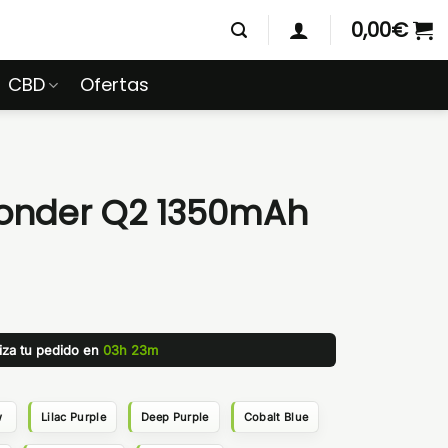
0,00
€
CBD
Ofertas
onder Q2 1350mAh
liza tu pedido en
03h 23m
w
Lilac Purple
Deep Purple
Cobalt Blue