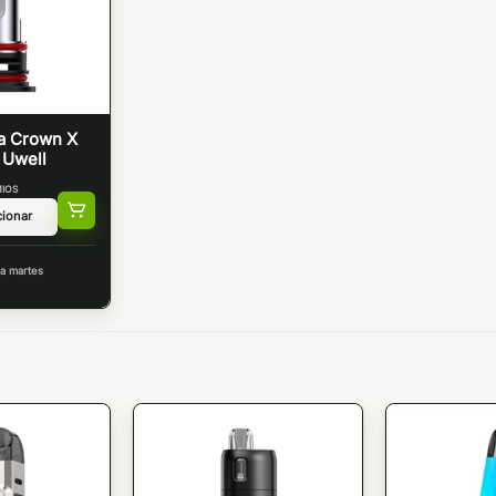
a Crown X
 Uwell
IOS
a martes