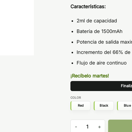
Características:
2ml de capacidad
Batería de 1500mAh
Potencia de salida ma
Incremento del 66% de vi
Flujo de aire continuo
¡Recíbelo martes!
Finali
COLOR
Red
Black
Blue
Crown X 1500mAh - Uwell ca