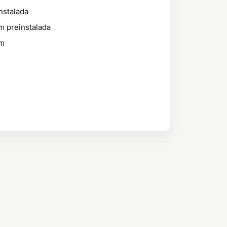
nstalada
m preinstalada
hm