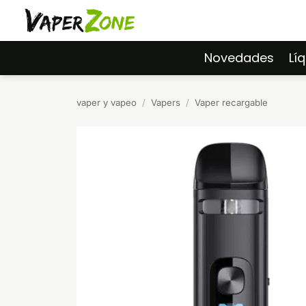
Saltar
al
contenido
Novedades
Lí
vaper y vapeo
/
Vapers
/
Vaper recargable