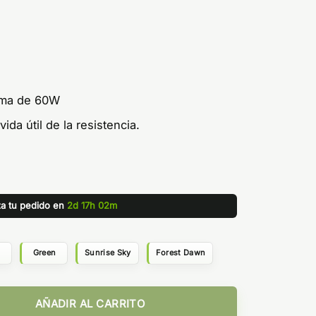
xima de 60W
da útil de la resistencia.
za tu pedido en
2d 17h 02m
Green
Sunrise Sky
Forest Dawn
ntidad
AÑADIR AL CARRITO