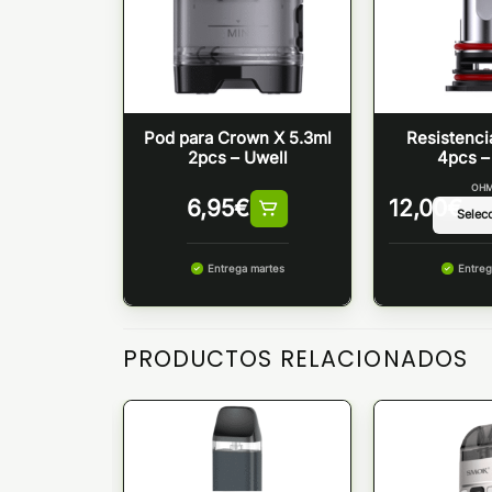
Pod para Crown X 5.3ml
Resistenci
2pcs – Uwell
4pcs –
OHM
6,95
€
12,00
€
Entrega martes
Entreg
PRODUCTOS RELACIONADOS