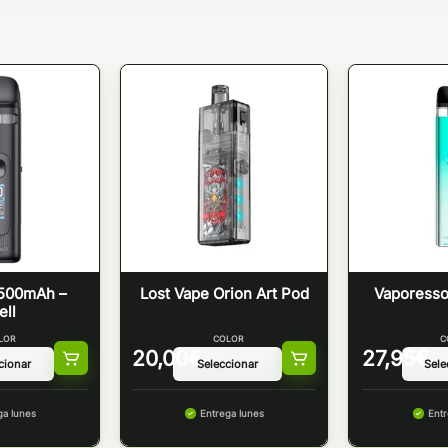
1500mAh –
Lost Vape Orion Art Pod
Vaporesso
ll
LOR
COLOR
C
20,00
€
27,95
€
ga lunes
Entrega lunes
Entr