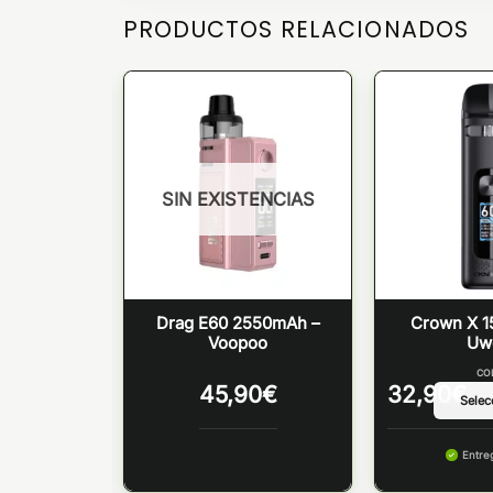
PRODUCTOS RELACIONADOS
SIN EXISTENCIAS
d 800mAh –
Drag E60 2550mAh –
Crown X 
oo
Voopoo
Uwe
OR
CO
45,90
€
32,90
€
 lunes
Entre