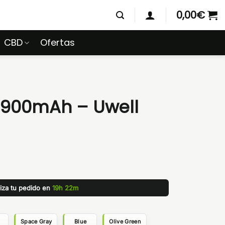
0,00
€
CBD
Ofertas
 900mAh – Uwell
liza tu pedido en
19h 22m
Space Gray
Blue
Olive Green