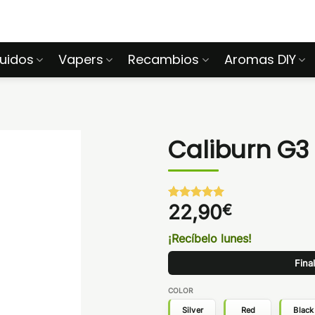
quidos
Vapers
Recambios
Aromas DIY
Caliburn G3
22,90
€
Valorado
1
con
5
de 5
en base a
¡Recíbelo lunes!
valoración
de un
Fina
cliente
COLOR
Silver
Red
Black