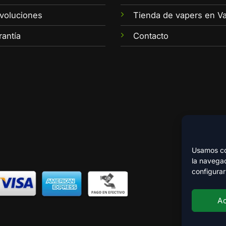
voluciones
Tienda de vapers en Va
rantía
Contacto
Usamos coo
la navegac
configurar
A