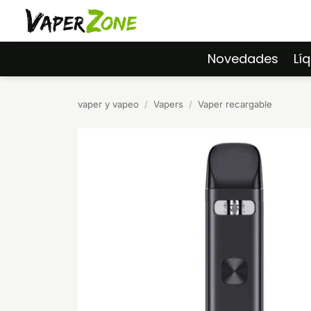
Saltar
al
contenido
Novedades
Lí
vaper y vapeo
/
Vapers
/
Vaper recargable