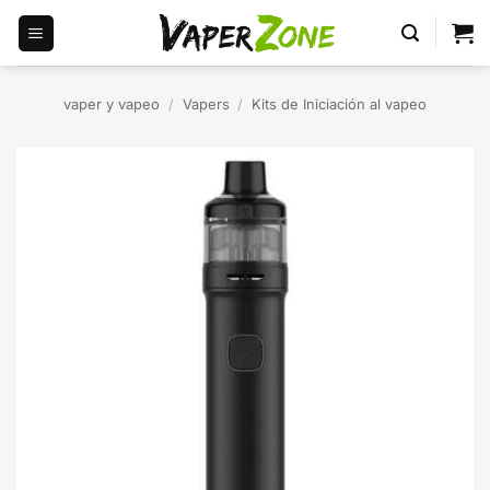
Saltar
al
contenido
vaper y vapeo
/
Vapers
/
Kits de Iniciación al vapeo