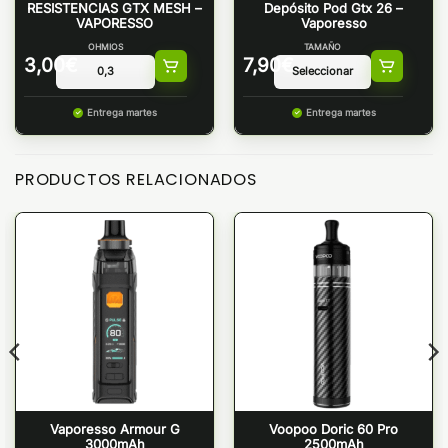
RESISTENCIAS GTX MESH –
Depósito Pod Gtx 26 –
VAPORESSO
Vaporesso
OHMIOS
TAMAÑO
3,00
€
7,90
€
Entrega martes
Entrega martes
PRODUCTOS RELACIONADOS
Vaporesso Armour G
Voopoo Doric 60 Pro
3000mAh
2500mAh