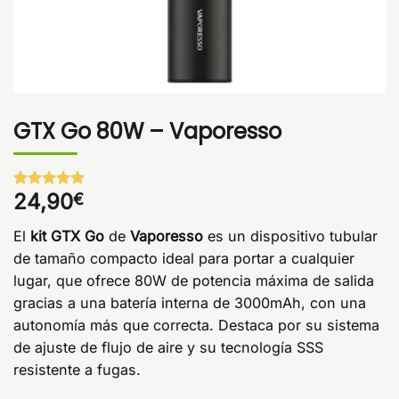
GTX Go 80W – Vaporesso
24,90
€
Valorado
1
con
5
de 5
en base a
El
kit GTX Go
de
Vaporesso
es un dispositivo tubular
valoración
de un
de tamaño compacto ideal para portar a cualquier
cliente
lugar, que ofrece 80W de potencia máxima de salida
gracias a una batería interna de 3000mAh, con una
autonomía más que correcta. Destaca por su sistema
de ajuste de flujo de aire y su tecnología SSS
resistente a fugas.