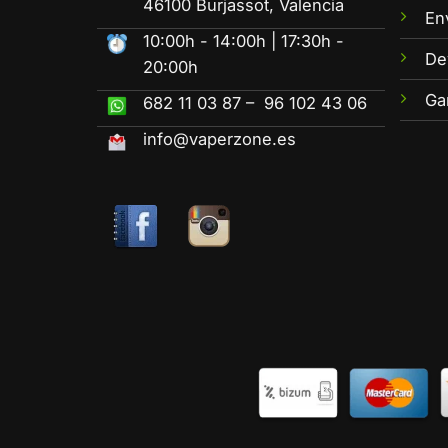
46100 Burjassot, Valencia
En
10:00h - 14:00h | 17:30h -
De
20:00h
Ga
682 11 03 87 – 96 102 43 06
info@vaperzone.es