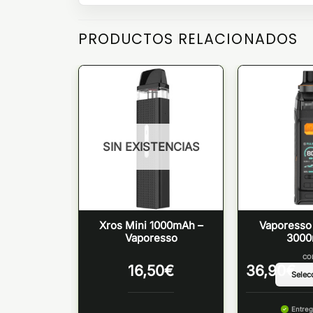
PRODUCTOS RELACIONADOS
SIN EXISTENCIAS
 + iTank T
Xros Mini 1000mAh –
Vaporesso
oresso
Vaporesso
300
OR
CO
16,50
€
36,90
€
 martes
Entreg