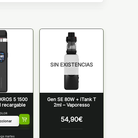
SIN EXISTENCIAS
XROS 5 1500
Gen SE 80W + iTank T
 recargable
2ml – Vaporesso
OLOR
54,90
€
ega martes