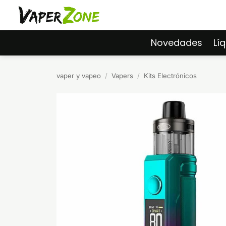
Saltar
al
contenido
Novedades
Lí
vaper y vapeo
/
Vapers
/
Kits Electrónicos