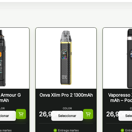
 Armour G
Oxva Xlim Pro 2 1300mAh
Vaporesso 
0mAh
mAh – Pod
LOR
COLOR
C
26,90
€
26,90
€
a martes
Entrega martes
Entr