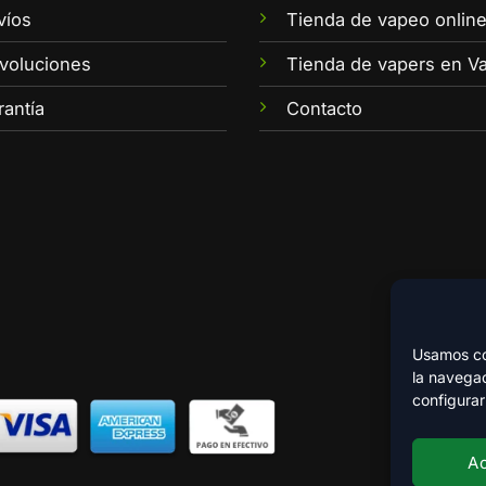
víos
Tienda de vapeo onlin
voluciones
Tienda de vapers en Va
rantía
Contacto
Usamos coo
la navegac
configurar
A