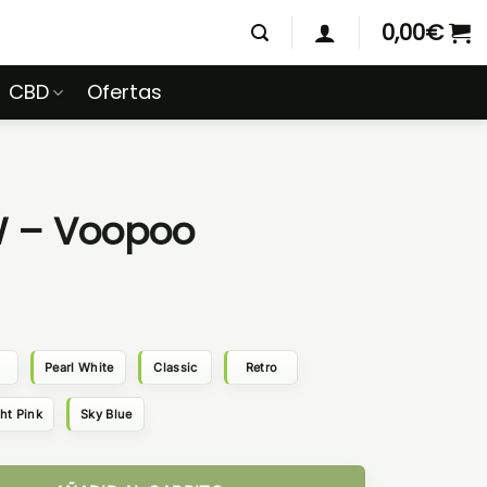
0,00
€
CBD
Ofertas
W – Voopoo
Pearl White
Classic
Retro
ht Pink
Sky Blue
dad