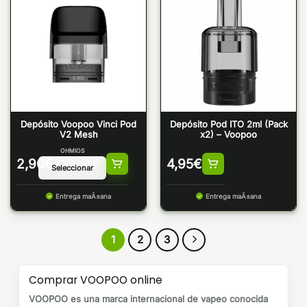
Depósito Voopoo Vinci Pod
Depósito Pod ITO 2ml (Pack
V2 Mesh
x2) – Voopoo
OHMIOS
2,90
€
4,95
€
Entrega maÃ±ana
Entrega maÃ±ana
1
2
3
Comprar VOOPOO online
VOOPOO es una marca internacional de vapeo conocida