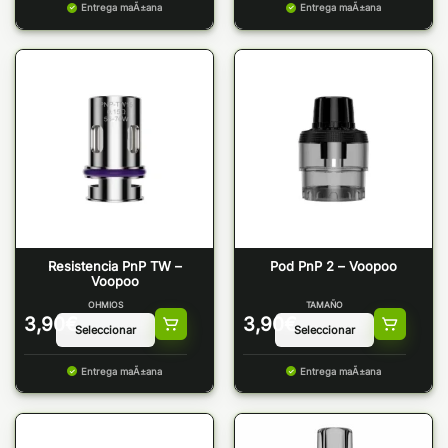
Entrega maÃ±ana
Entrega maÃ±ana
Resistencia PnP TW –
Pod PnP 2 – Voopoo
Voopoo
OHMIOS
TAMAÑO
3,90
€
3,90
€
Entrega maÃ±ana
Entrega maÃ±ana