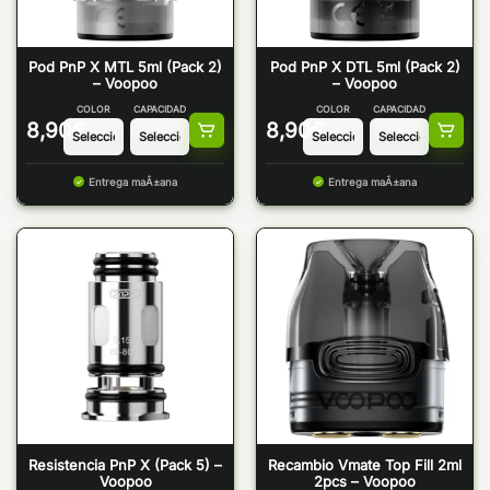
Pod PnP X MTL 5ml (Pack 2)
Pod PnP X DTL 5ml (Pack 2)
– Voopoo
– Voopoo
COLOR
CAPACIDAD
COLOR
CAPACIDAD
8,90
€
8,90
€
Entrega maÃ±ana
Entrega maÃ±ana
Resistencia PnP X (Pack 5) –
Recambio Vmate Top Fill 2ml
Voopoo
2pcs – Voopoo