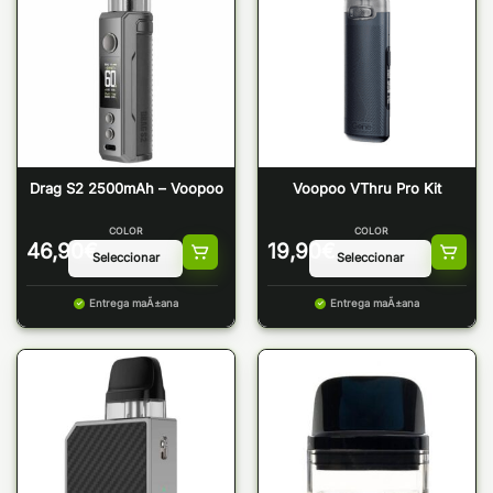
Drag S2 2500mAh – Voopoo
Voopoo VThru Pro Kit
COLOR
COLOR
46,90
€
19,90
€
Entrega maÃ±ana
Entrega maÃ±ana