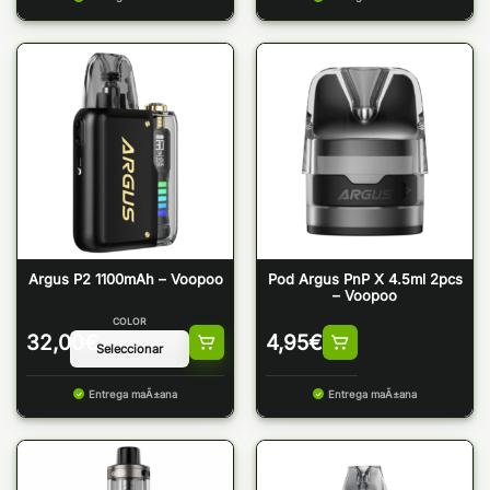
Argus P2 1100mAh – Voopoo
Pod Argus PnP X 4.5ml 2pcs
– Voopoo
COLOR
32,00
€
4,95
€
Entrega maÃ±ana
Entrega maÃ±ana