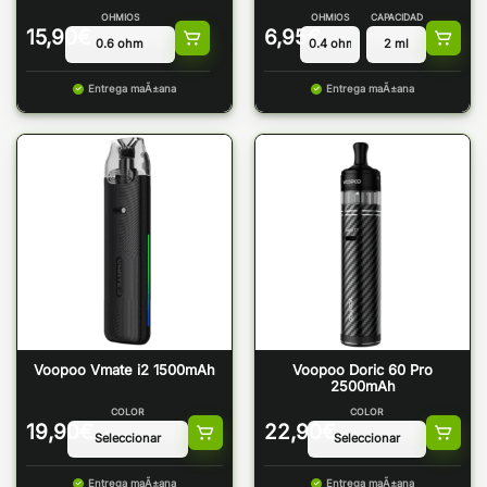
OHMIOS
OHMIOS
CAPACIDAD
15,90
€
6,95
€
Entrega maÃ±ana
Entrega maÃ±ana
Voopoo Vmate i2 1500mAh
Voopoo Doric 60 Pro
2500mAh
COLOR
COLOR
19,90
€
22,90
€
Entrega maÃ±ana
Entrega maÃ±ana