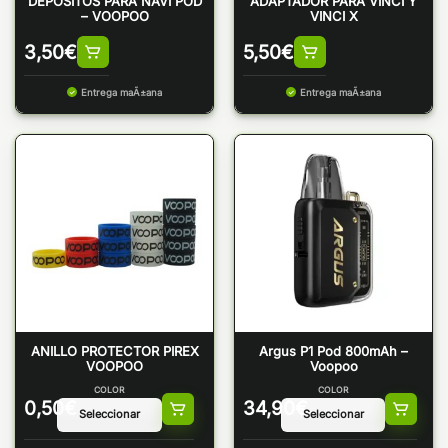
DEPOSITOS PARA NAVI POD
ADAPTADOR PARA VINCI Y
– VOOPOO
VINCI X
3,50
€
5,50
€
Entrega maÃ±ana
Entrega maÃ±ana
ANILLO PROTECTOR PIREX
Argus P1 Pod 800mAh –
VOOPOO
Voopoo
COLOR
COLOR
0,50
€
34,90
€