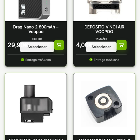
Drag Nano 2 800mAh –
DEPOSITO VINCI AIR
Voopoo
VOOPOO
COLOR
TAMAÑO
29,90
€
4,00
€
Entrega maÃ±ana
Entrega maÃ±ana