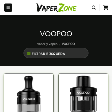
Saltar
al
contenido
VOOPOO
vaper y vapeo
/
VOOPOO
FILTRAR BÚSQUEDA