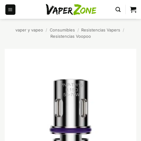
Saltar
al
contenido
vaper y vapeo
/
Consumibles
/
Resistencias Vapers
/
Resistencias Voopoo