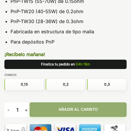
PnP-TW15 (55-70W) de 0.15ohm
PnP-TW20 (40-55W) de 0.2ohm
PnP-TW30 (28-36W) de 0.3ohm
Fabricada en estructura de tipo malla
Para depósitos PnP
¡Recíbelo mañana!
Finaliza tu pedido en
04h 16m
OHMIOS
0,15
0,2
0,3
Resistencia PnP TW - Voopoo cantidad
AÑADIR AL CARRITO