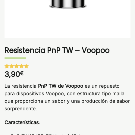
Resistencia PnP TW – Voopoo
3,90
€
Valorado
1
con
5
de 5
en base a
La resistencia
PnP TW de Voopoo
es un repuesto
valoración
de un
para dispositivos Voopoo, con estructura tipo malla
cliente
que proporciona un sabor y una producción de sabor
sorprendente.
Características
: