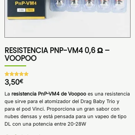
RESISTENCIA PNP-VM4 0,6 Ω –
VOOPOO
3,50
€
Valorado
1
con
5
de 5
en base a
La
resistencia PnP-VM4 de Voopoo
es una resistencia
valoración
de un
que sirve para el atomizador del Drag Baby Trio y
cliente
para el pod Vinci. Proporciona un gran sabor con
nubes densas y está pensada para un vapeo de tipo
DL con una potencia entre 20-28W