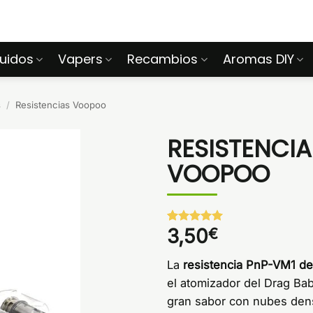
quidos
Vapers
Recambios
Aromas DIY
s
/
Resistencias Voopoo
RESISTENCIA
VOOPOO
3,50
€
Valorado
1
con
5
de 5
en base a
La
resistencia PnP-VM1 d
valoración
de un
el atomizador del Drag Bab
cliente
gran sabor con nubes dens