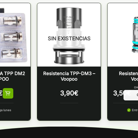
SIN EXISTENCIAS
IA TPP DM2
Resistencia TPP-DM3 –
Resisten
POO
Voopoo
Vo
OH
€
3,90
€
3,50
€
ga lunes
Entr