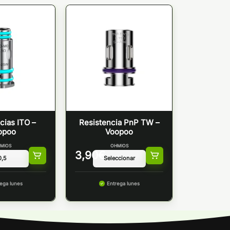
cias ITO –
Resistencia PnP TW –
opoo
Voopoo
MIOS
OHMIOS
3,90
€
ega lunes
Entrega lunes