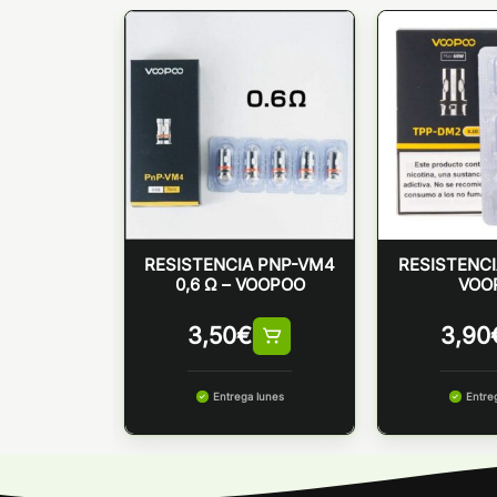
 TPP-DM4 –
RESISTENCIA PNP-VM4
RESISTENC
oo
0,6 Ω – VOOPOO
VOO
3,50
€
3,90
 lunes
Entrega lunes
Entre