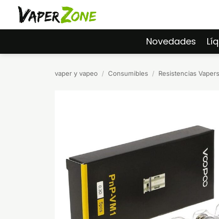
Saltar
al
contenido
Novedades
Lí
vaper y vapeo
/
Consumibles
/
Resistencias Vaper