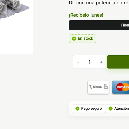
DL con una potencia entr
¡Recíbelo lunes!
Fina
En stock
RESISTENCIA PNP-VM1 0,3 
Pago seguro
Atención