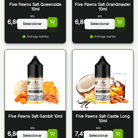
Five Pawns Salt Queenside
Five Pawns Salt Grandmaster
10ml
10ml
MG
MG
6,80
€
6,80
€
Entrega martes
Entrega martes
Five Pawns Salt Gambit 10ml
Five Pawns Salt Castle Long
10ml
MG
MG
6,80
€
7,41
€