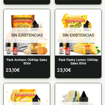
de
precios:
desde
5,75€
hasta
6,35€
SIN EXISTENCIAS
SIN EXISTENCIAS
Pack Archaon Oil4Vap Sales
Pack Pastry Lemon Oil4Vap
60ml
Sales 60ml
23,10
€
23,10
€