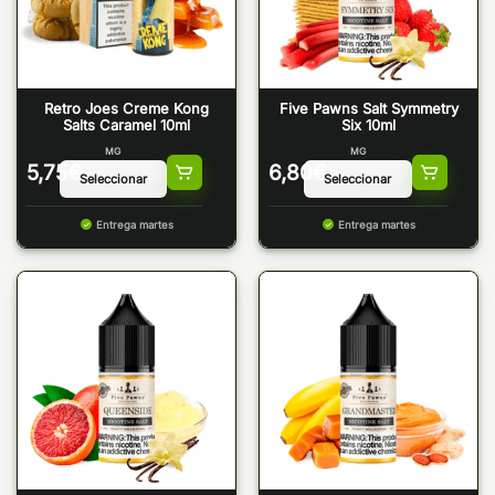
Retro Joes Creme Kong
Five Pawns Salt Symmetry
Salts Caramel 10ml
Six 10ml
MG
MG
5,75
€
6,80
€
Entrega martes
Entrega martes