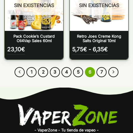
SIN EXISTENCIAS
SIN EXISTENCIAS
Pack Cookie’s Custard
Retro Joes Creme Kong
Oil4Vap Sales 60ml
Salts Original 10ml
Rango
23,10
€
5,75
€
-
6,35
€
de
precios:
desde
5,75€
1
2
3
4
5
6
7
hasta
6,35€
- VaperZone - Tu tienda de vapeo -