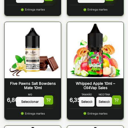
Entrega martes
Entrega martes
Five Pawns Salt Bowdens
Whipped Apple 10ml –
Mate 10ml
Oil4Vap Sales
MG
TAMAÑO
NICOTINA
6,80
€
6,35
€
Entrega martes
Entrega martes