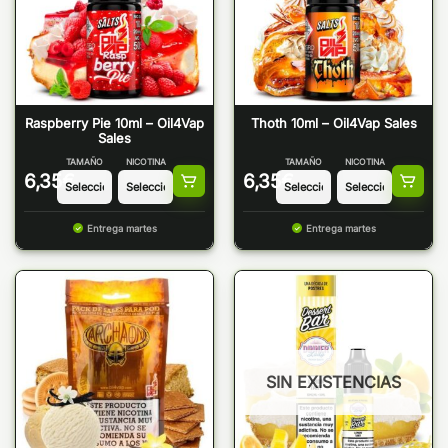
Raspberry Pie 10ml – Oil4Vap
Thoth 10ml – Oil4Vap Sales
Sales
TAMAÑO
NICOTINA
TAMAÑO
NICOTINA
6,35
€
6,35
€
Entrega martes
Entrega martes
SIN EXISTENCIAS