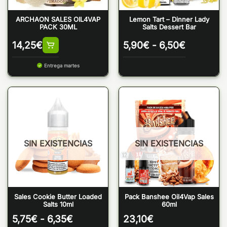
ARCHAON SALES OIL4VAP
Lemon Tart – Dinner Lady
PACK 30ML
Salts Dessert Bar
Rango
14,25
€
5,90
€
-
6,50
€
de
precios:
Entrega martes
desde
5,90€
hasta
6,50€
SIN EXISTENCIAS
SIN EXISTENCIAS
Sales Cookie Butter Loaded
Pack Banshee Oil4Vap Sales
Salts 10ml
60ml
Rango
5,75
€
-
6,35
€
23,10
€