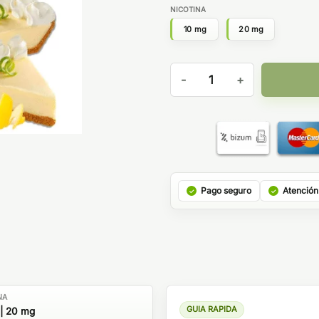
NICOTINA
10 mg
20 mg
Demo Lemon Tart Cheesecake 
Pago seguro
Atención
NA
GUIA RAPIDA
| 20 mg