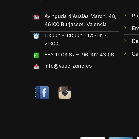
Pr
Avinguda d'Ausiàs March, 48,
46100 Burjassot, Valencia
En
10:00h - 14:00h | 17:30h -
De
20:00h
Ga
682 11 03 87 – 96 102 43 06
info@vaperzone.es