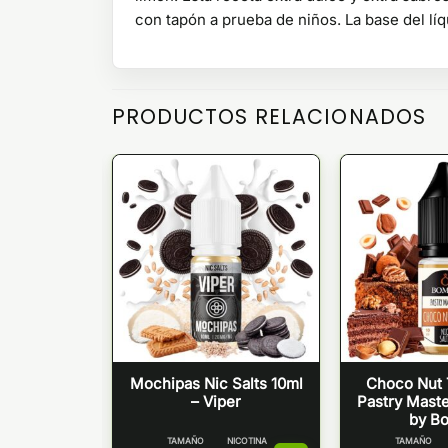
con tapón a prueba de niños. La base del l
PRODUCTOS RELACIONADOS
 SALES –
Mochipas Nic Salts 10ml
Choco Nut T
BO
– Viper
Pastry Maste
by B
NICOTINA
TAMAÑO
NICOTINA
TAMAÑO