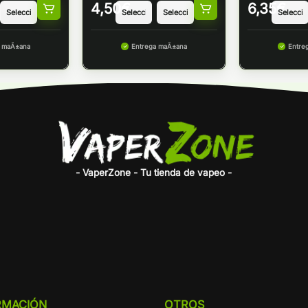
4,50
€
6,35
€
a maÃ±ana
Entrega maÃ±ana
Entre
- VaperZone - Tu tienda de vapeo -
RMACIÓN
OTROS