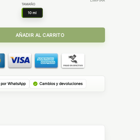
LIMPIAR
TAMAÑO
10 ml
10ml - The Mind Flayer Salt & Bombo cantidad
AÑADIR AL CARRITO
 por WhatsApp
Cambios y devoluciones