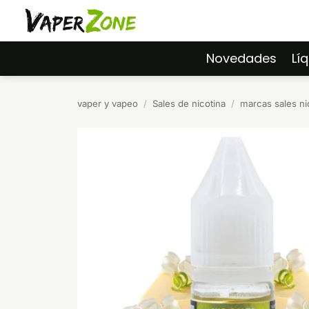
Saltar
al
contenido
Novedades
Lí
vaper y vapeo
/
Sales de nicotina
/
marcas sales ni