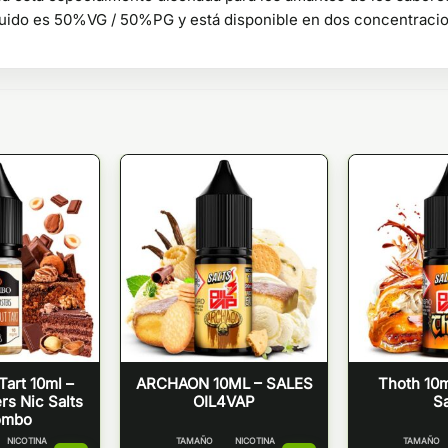
íquido es 50%VG / 50%PG y está disponible en dos concentracion
art 10ml –
ARCHAON 10ML – SALES
Thoth 10m
rs Nic Salts
OIL4VAP
S
ombo
NICOTINA
TAMAÑO
NICOTINA
TAMAÑO