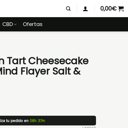
0,00
€
CBD
Ofertas
 Tart Cheesecake
ind Flayer Salt &
liza tu pedido en
08h 37m