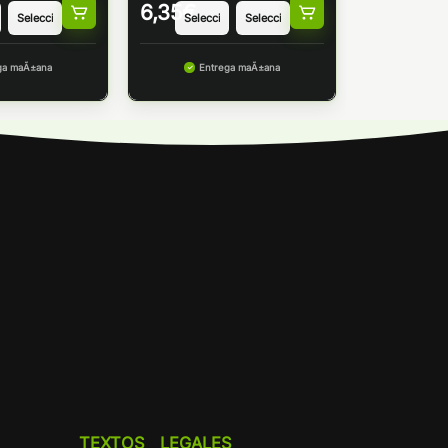
6,35
€
ga maÃ±ana
Entrega maÃ±ana
TEXTOS LEGALES