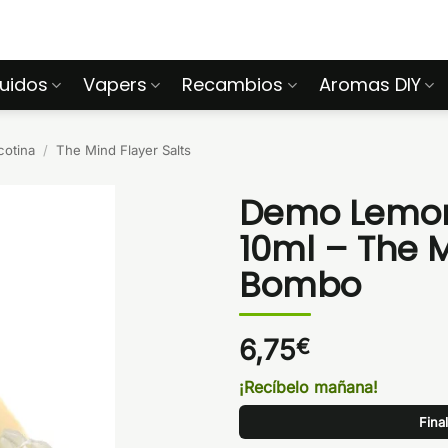
quidos
Vapers
Recambios
Aromas DIY
cotina
/
The Mind Flayer Salts
Demo Lemon
10ml – The M
Bombo
6,75
€
¡Recíbelo mañana!
Fina