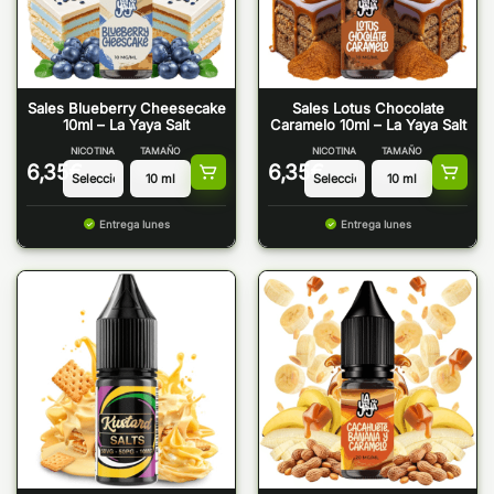
Sales Blueberry Cheesecake
Sales Lotus Chocolate
10ml – La Yaya Salt
Caramelo 10ml – La Yaya Salt
NICOTINA
TAMAÑO
NICOTINA
TAMAÑO
6,35
€
6,35
€
Entrega lunes
Entrega lunes