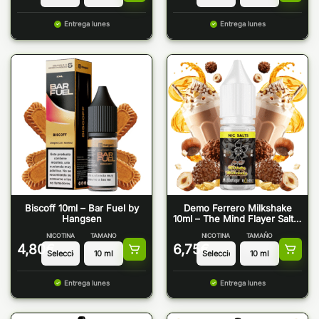
Entrega lunes
Entrega lunes
Biscoff 10ml – Bar Fuel by
Demo Ferrero Milkshake
Hangsen
10ml – The Mind Flayer Salt &
Bombo
NICOTINA
TAMANO
NICOTINA
TAMAÑO
4,80
€
6,75
€
Entrega lunes
Entrega lunes