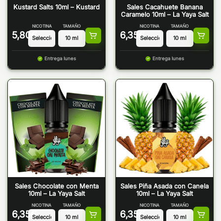
Kustard Salts 10ml – Kustard
Sales Cacahuete Banana
Caramelo 10ml – La Yaya Salt
NICOTINA
TAMAÑO
NICOTINA
TAMAÑO
5,80
€
6,35
€
Entrega lunes
Entrega lunes
Sales Chocolate con Menta
Sales Piña Asada con Canela
10ml – La Yaya Salt
10ml – La Yaya Salt
NICOTINA
TAMAÑO
NICOTINA
TAMAÑO
6,35
€
6,35
€