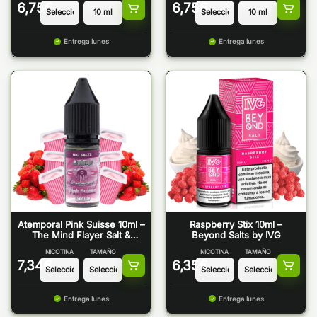
6,75
€
6,75
€
Entrega lunes
Entrega lunes
Atemporal Pink Suisse 10ml –
Raspberry Stix 10ml –
The Mind Flayer Salt &
Beyond Salts by IVG
Bombo
NICOTINA
TAMAÑO
NICOTINA
TAMAÑO
7,34
€
6,35
€
Entrega lunes
Entrega lunes