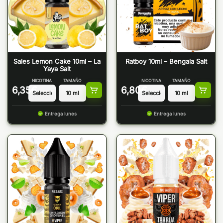
Sales Lemon Cake 10ml – La
Ratboy 10ml – Bengala Salt
Yaya Salt
NICOTINA
TAMAÑO
NICOTINA
TAMAÑO
6,35
€
6,80
€
Entrega lunes
Entrega lunes