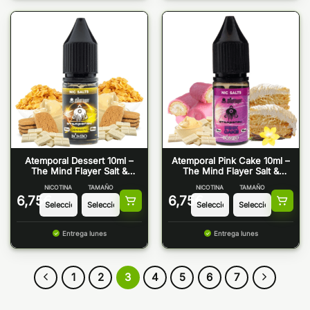
Atemporal Dessert 10ml –
Atemporal Pink Cake 10ml –
The Mind Flayer Salt &
The Mind Flayer Salt &
Bombo
Bombo
NICOTINA
TAMAÑO
NICOTINA
TAMAÑO
6,75
€
6,75
€
Entrega lunes
Entrega lunes
1
2
3
4
5
6
7