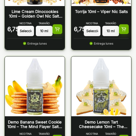
Lime Cream Dinocookies
Torrija 10ml – Viper Nic Salts
10ml – Golden Owl Nic Salts
by Viper
NICOTINA
TAMAÑO
NICOTINA
TAMAÑO
6,75
€
6,75
€
Entrega lunes
Entrega lunes
Demo Banana Sweet Cookie
Demo Lemon Tart
10ml – The Mind Flayer Salt &
Cheesecake 10ml – The
Bombo
Mind Flayer Salt & Bombo
NICOTINA
TAMAÑO
NICOTINA
TAMAÑO