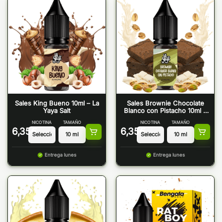
Sales King Bueno 10ml – La
Sales Brownie Chocolate
Yaya Salt
Blanco con Pistacho 10ml –
La Yaya Salt
NICOTINA
TAMAÑO
NICOTINA
TAMAÑO
6,35
€
6,35
€
Entrega lunes
Entrega lunes