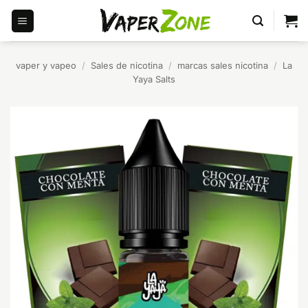
Saltar
al
contenido
vaper y vapeo
/
Sales de nicotina
/
marcas sales nicotina
/
La
Yaya Salts