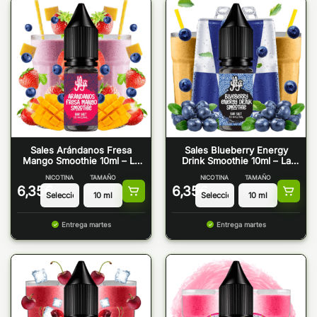
Sales Arándanos Fresa
Sales Blueberry Energy
Mango Smoothie 10ml – La
Drink Smoothie 10ml – La
Yaya Salt
Yaya Salt
NICOTINA
TAMAÑO
NICOTINA
TAMAÑO
6,35
€
6,35
€
Entrega martes
Entrega martes