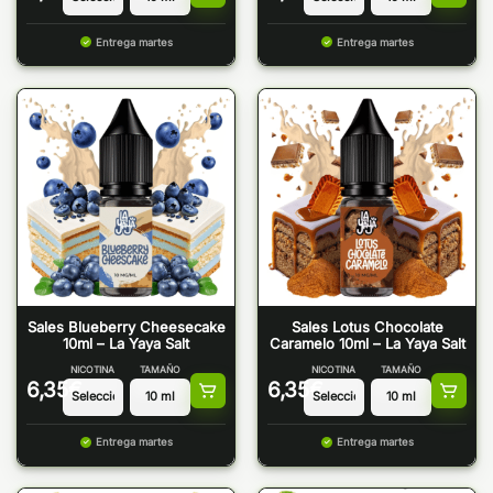
Entrega martes
Entrega martes
Sales Blueberry Cheesecake
Sales Lotus Chocolate
10ml – La Yaya Salt
Caramelo 10ml – La Yaya Salt
NICOTINA
TAMAÑO
NICOTINA
TAMAÑO
6,35
€
6,35
€
Entrega martes
Entrega martes