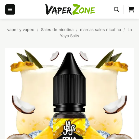
Saltar
al
contenido
vaper y vapeo
/
Sales de nicotina
/
marcas sales nicotina
/
La
Yaya Salts