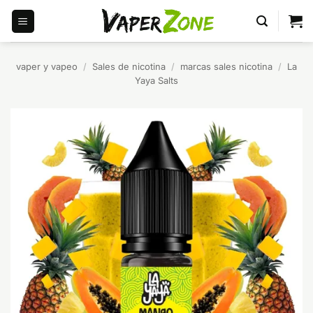
Saltar
al
contenido
vaper y vapeo
/
Sales de nicotina
/
marcas sales nicotina
/
La
Yaya Salts