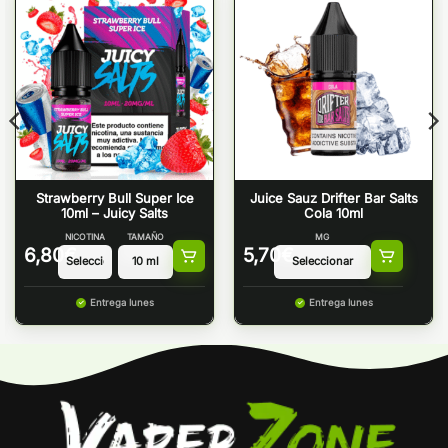
Strawberry Bull Super Ice
Juice Sauz Drifter Bar Salts
10ml – Juicy Salts
Cola 10ml
NICOTINA
TAMAÑO
MG
6,80
€
5,70
€
Entrega lunes
Entrega lunes