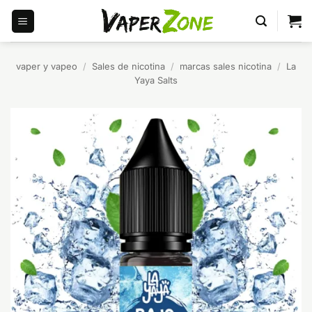
Saltar
al
contenido
vaper y vapeo
/
Sales de nicotina
/
marcas sales nicotina
/
La
Yaya Salts