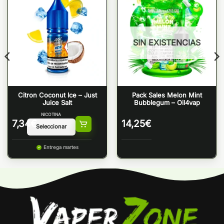
SIN EXISTENCIAS
Citron Coconut Ice – Just
Pack Sales Melon Mint
Juice Salt
Bubblegum – Oil4vap
NICOTINA
7,34
€
14,25
€
Entrega martes