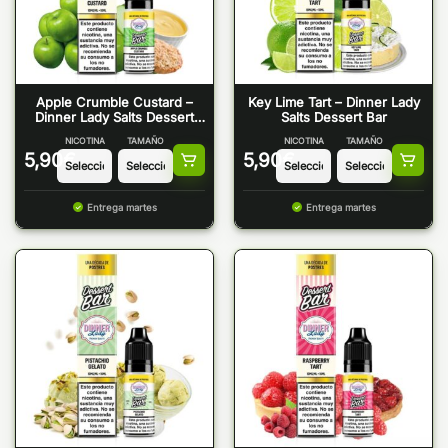
Apple Crumble Custard –
Key Lime Tart – Dinner Lady
Dinner Lady Salts Dessert
Salts Dessert Bar
Bar
NICOTINA
TAMAÑO
NICOTINA
TAMAÑO
5,90
€
5,90
€
Entrega martes
Entrega martes