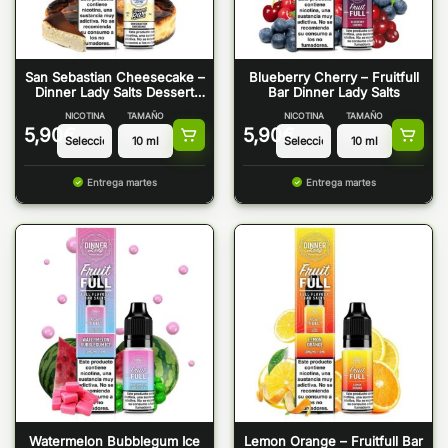
San Sebastian Cheesecake –
Blueberry Cherry – Fruitfull
Dinner Lady Salts Dessert
Bar Dinner Lady Salts
Bar
NICOTINA
TAMAÑO
NICOTINA
TAMAÑO
5,90
€
5,90
€
Entrega martes
Entrega martes
Watermelon Bubblegum Ice
Lemon Orange – Fruitfull Bar