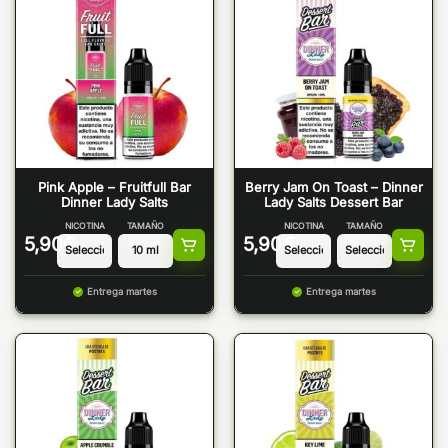
Pink Apple – Fruitfull Bar
Berry Jam On Toast – Dinner
Dinner Lady Salts
Lady Salts Dessert Bar
NICOTINA
TAMAÑO
NICOTINA
TAMAÑO
5,90
€
5,90
€
Entrega martes
Entrega martes