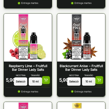
Entrega martes
Entrega martes
Raspberry Lime – Fruitfull
Blackcurrant Anise – Fruitfull
Bar Dinner Lady Salts
Bar Dinner Lady Salts
NICOTINA
TAMAÑO
NICOTINA
TAMAÑO
5,90
€
5,90
€
Entrega martes
Entrega martes