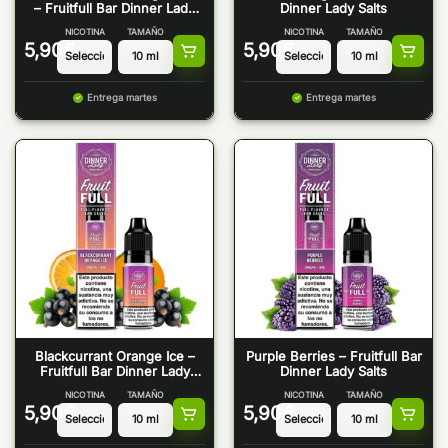
– Fruitfull Bar Dinner Lady
Dinner Lady Salts
Salts
NICOTINA
TAMAÑO
NICOTINA
TAMAÑO
5,90
€
5,90
€
Entrega martes
Entrega martes
Blackcurrant Orange Ice –
Purple Berries – Fruitfull Bar
Fruitfull Bar Dinner Lady
Dinner Lady Salts
Salts
NICOTINA
TAMAÑO
NICOTINA
TAMAÑO
5,90
€
5,90
€