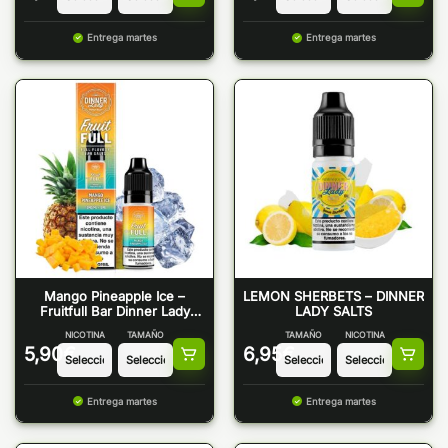
Entrega martes
Entrega martes
Mango Pineapple Ice –
LEMON SHERBETS – DINNER
Fruitfull Bar Dinner Lady
LADY SALTS
Salts
NICOTINA
TAMAÑO
TAMAÑO
NICOTINA
5,90
€
6,95
€
Entrega martes
Entrega martes