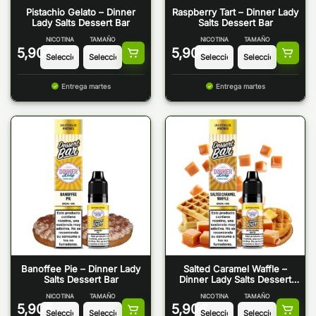
Pistachio Gelato – Dinner
Raspberry Tart – Dinner Lady
Lady Salts Dessert Bar
Salts Dessert Bar
NICOTINA
TAMAÑO
NICOTINA
TAMAÑO
5,90
€
5,90
€
Entrega martes
Entrega martes
Banoffee Pie – Dinner Lady
Salted Caramel Waffle –
Salts Dessert Bar
Dinner Lady Salts Dessert
Bar
NICOTINA
TAMAÑO
NICOTINA
TAMAÑO
5,90
€
5,90
€