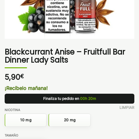
Blackcurrant Anise – Fruitfull Bar
Dinner Lady Salts
5,90
€
¡Recíbelo mañana!
Finaliza tu pedido en
00h 20m
LIMPIAR
NICOTINA
10 mg
20 mg
TAMAÑO