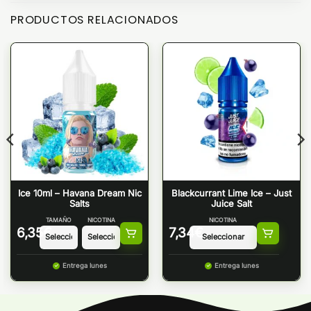
PRODUCTOS RELACIONADOS
Ice 10ml – Havana Dream Nic
Blackcurrant Lime Ice – Just
Salts
Juice Salt
TAMAÑO
NICOTINA
NICOTINA
6,35
€
7,34
€
Entrega lunes
Entrega lunes