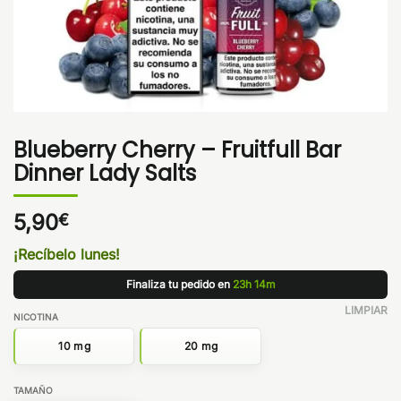
Blueberry Cherry – Fruitfull Bar
Dinner Lady Salts
5,90
€
¡Recíbelo lunes!
Finaliza tu pedido en
23h 14m
LIMPIAR
NICOTINA
10 mg
20 mg
TAMAÑO