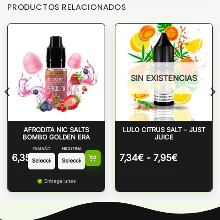
PRODUCTOS RELACIONADOS
SIN EXISTENCIAS
AFRODITA NIC SALTS
LULO CITRUS SALT – JUST
BOMBO GOLDEN ERA
JUICE
TAMAÑO
NICOTINA
Rango
6,35
€
7,34
€
-
7,95
€
de
precios:
Entrega lunes
desde
7,34€
hasta
7,95€