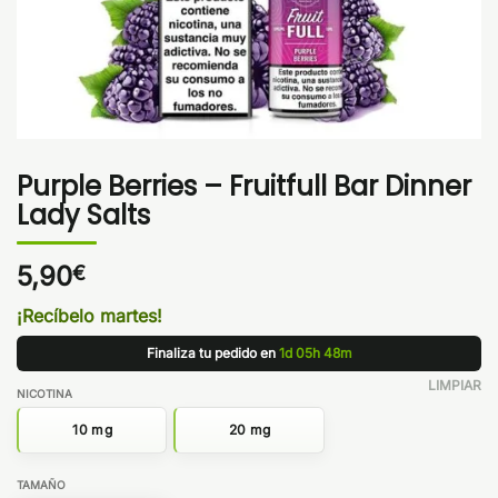
Purple Berries – Fruitfull Bar Dinner
Lady Salts
5,90
€
¡Recíbelo martes!
Finaliza tu pedido en
1d 05h 48m
LIMPIAR
NICOTINA
10 mg
20 mg
TAMAÑO