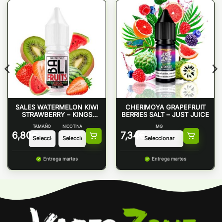
SALES WATERMELON KIWI
CHERIMOYA GRAPEFRUIT
STRAWBERRY – KINGS
BERRIES SALT – JUST JUICE
CREST
TAMAÑO
NICOTINA
MG
6,80
€
7,34
€
Entrega martes
Entrega martes