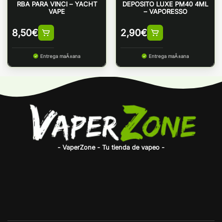
RBA PARA VINCI – YACHT
DEPOSITO LUXE PM40 4ML
VAPE
– VAPORESSO
8,50
€
2,90
€
Entrega maÃ±ana
Entrega maÃ±ana
- VaperZone - Tu tienda de vapeo -