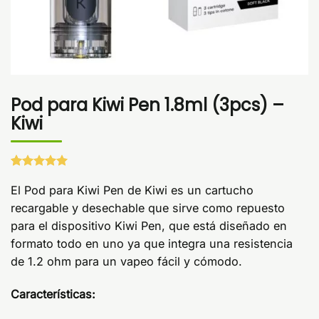
Pod para Kiwi Pen 1.8ml (3pcs) –
Kiwi
Valorado
1
con
El Pod para Kiwi Pen de Kiwi es un cartucho
5
de 5
en base a
recargable y desechable que sirve como repuesto
valoración
de un
para el dispositivo Kiwi Pen, que está diseñado en
cliente
formato todo en uno ya que integra una resistencia
de 1.2 ohm para un vapeo fácil y cómodo.
Características: