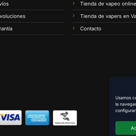
víos
Tienda de vapeo onlin
voluciones
Tienda de vapers en Va
rantía
Contacto
Usamos coo
la navegac
configurar
A