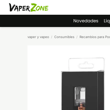
Saltar
al
contenido
Novedades
Lí
vaper y vapeo
/
Consumibles
/
Recambios para Po