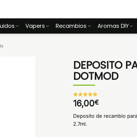
quidos
Vapers
Recambios
Aromas DIY
ds
DEPOSITO P
DOTMOD
16,00
€
Valorado
1
con
5
de 5
en base a
Deposito de recambio par
valoración
de un
2.7ml.
cliente