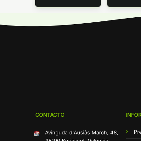
CONTACTO
INFO
Pr
Avinguda d'Ausiàs March, 48,
46100 Burjassot, Valencia