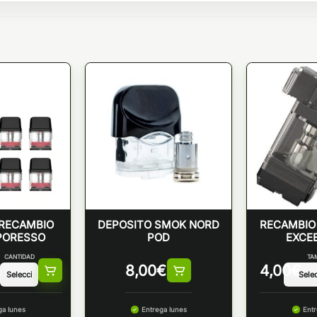
 RECAMBIO
DEPOSITO SMOK NORD
RECAMBIO 
PORESSO
POD
EXCEE
CANTIDAD
TA
8,00
€
4,00
€
ga lunes
Entrega lunes
Entr