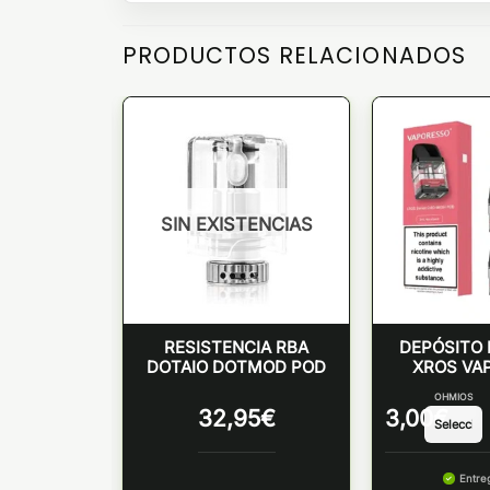
PRODUCTOS RELACIONADOS
SIN EXISTENCIAS
 Gtx 26 –
RESISTENCIA RBA
DEPÓSITO
esso
DOTAIO DOTMOD POD
XROS VA
O
OHMIOS
32,95
€
3,00
€
 lunes
Entre