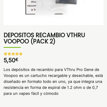
DEPOSITOS RECAMBIO VTHRU
VOOPOO (PACK 2)
5,50
€
Valorado
1
con
5
de 5
en base a
Los depósitos de recambio para VThru Pro Gene de
valoración
de un
Voopoo es un cartucho recargable y desechable, está
cliente
diseñado en formato todo en uno, ya que integra una
resistencia en forma de espiral de 1.2 ohm o de 0,7
para un vapeo fácil y cómodo