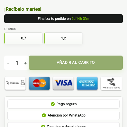
¡Recíbelo martes!
Finaliza tu pedido en
2d 14h 31m
OHMIOS
0,7
1,2
DEPOSITOS RECAMBIO VTHRU VOOPOO (PACK 2) cantidad
AÑADIR AL CARRITO
Pago seguro
Atención por WhatsApp
Cambios y devoluciones