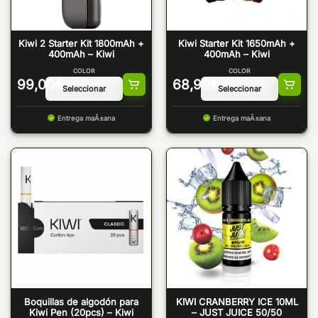
Kiwi 2 Starter Kit 1800mAh +
Kiwi Starter Kit 1650mAh +
400mAh – Kiwi
400mAh – Kiwi
COLOR
COLOR
99,00
€
68,90
€
Entrega maÃ±ana
Entrega maÃ±ana
Boquillas de algodón para
KIWI CRANBERRY ICE 10ML
Kiwi Pen (20pcs) – Kiwi
– JUST JUICE 50/50