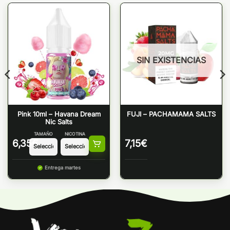
SIN EXISTENCIAS
Pink 10ml – Havana Dream
FUJI – PACHAMAMA SALTS
Nic Salts
TAMAÑO
NICOTINA
6,35
€
7,15
€
Entrega martes