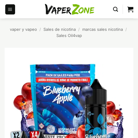
Saltar
al
contenido
vaper y vapeo
/
Sales de nicotina
/
marcas sales nicotina
/
Sales Oil4vap