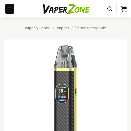
Saltar
al
contenido
vaper y vapeo
/
Vapers
/
Vaper recargable