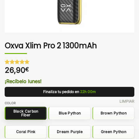
Oxva Xlim Pro 2 1300mAh
26,90
€
Valorado
1
con
5
de 5
en base a
¡Recíbelo lunes!
valoración
de un
Finaliza tu pedido en
22h 00m
cliente
LIMPIAR
COLOR
Black Carbon
Blue Python
Brown Python
Fiber
Coral Pink
Dream Purple
Green Python