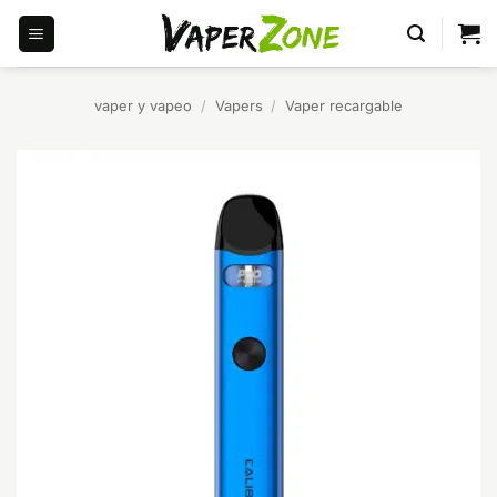
Saltar
al
contenido
vaper y vapeo
/
Vapers
/
Vaper recargable