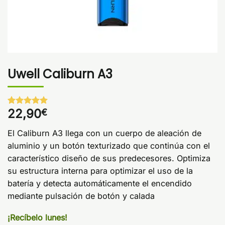
Uwell Caliburn A3
22,90
€
Valorado
1
con
5
de 5
en base a
El Caliburn A3 llega con un cuerpo de aleación de
valoración
de un
aluminio y un botón texturizado que continúa con el
cliente
característico diseño de sus predecesores. Optimiza
su estructura interna para optimizar el uso de la
batería y detecta automáticamente el encendido
mediante pulsación de botón y calada
¡Recíbelo lunes!