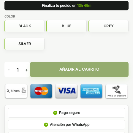
Finaliza tu pedido en
13h 49m
COLOR
BLACK
BLUE
GREY
SILVER
Uwell Caliburn A3 cantidad
AÑADIR AL CARRITO
Pago seguro
Atención por WhatsApp