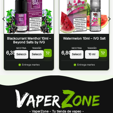
Blackcurrant Menthol 10ml –
Watermelon 10ml – IVG Salt
Beyond Salts by IVG
NICOTINA
TAMAÑO
NICOTINA
TAMAÑO
6,35
€
6,80
€
Entrega martes
Entrega martes
- VaperZone - Tu tienda de vapeo -