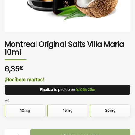
Montreal Original Salts Villa Maria
10ml
6,35
€
¡Recíbelo martes!
Finaliza tu pedido en
1d 06h 25m
MG
10mg
15mg
20mg
Montreal Original Salts Villa Maria 10ml cantidad