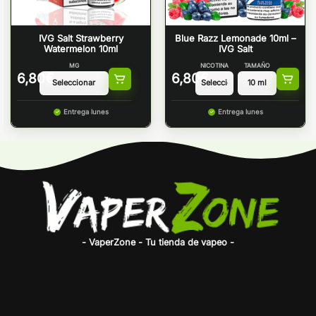
IVG Salt Strawberry
Blue Razz Lemonade 10ml –
Watermelon 10ml
IVG Salt
MG
NICOTINA
TAMAÑO
6,80
€
6,80
€
Entrega lunes
Entrega lunes
- VaperZone - Tu tienda de vapeo -