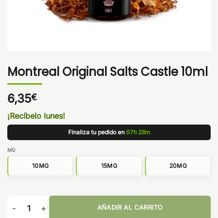
Montreal Original Salts Castle 10ml
6,35
€
¡Recíbelo lunes!
Finaliza tu pedido en
07h 28m
MG
10MG
15MG
20MG
Montreal Original Salts Castle 10ml cantidad
AÑADIR AL CARRITO