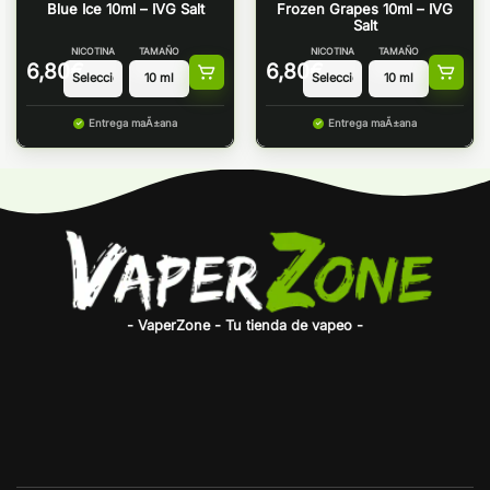
Blue Ice 10ml – IVG Salt
Frozen Grapes 10ml – IVG
Salt
NICOTINA
TAMAÑO
NICOTINA
TAMAÑO
6,80
€
6,80
€
Entrega maÃ±ana
Entrega maÃ±ana
- VaperZone - Tu tienda de vapeo -