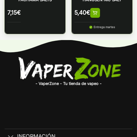
7,15
€
5,40
€
Entrega martes
- VaperZone - Tu tienda de vapeo -
INFORMACIÓN