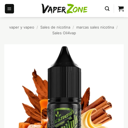
Saltar
al
contenido
vaper y vapeo
/
Sales de nicotina
/
marcas sales nicotina
/
Sales Oil4vap