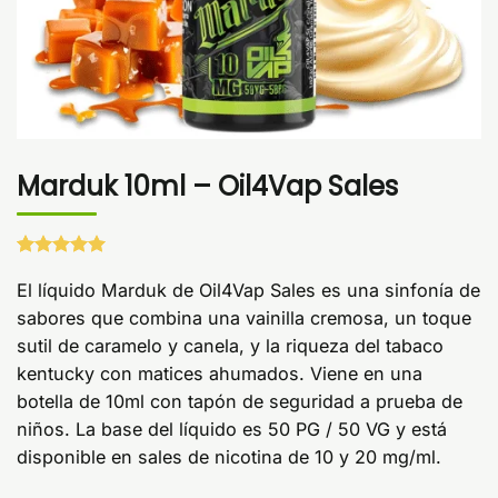
Marduk 10ml – Oil4Vap Sales
Valorado
1
con
El líquido Marduk de Oil4Vap Sales es una sinfonía de
5
de 5
en base a
sabores que combina una vainilla cremosa, un toque
valoración
de un
sutil de caramelo y canela, y la riqueza del tabaco
cliente
kentucky con matices ahumados. Viene en una
botella de 10ml con tapón de seguridad a prueba de
niños. La base del líquido es 50 PG / 50 VG y está
disponible en sales de nicotina de 10 y 20 mg/ml.