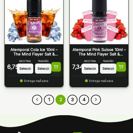
Atemporal Cola Ice 10ml –
Atemporal Pink Suisse 10ml –
The Mind Flayer Salt &
The Mind Flayer Salt &
Bombo
Bombo
NICOTINA
TAMAÑO
NICOTINA
TAMAÑO
6,75
€
7,34
€
Entrega maÃ±ana
Entrega maÃ±ana
1
2
3
4