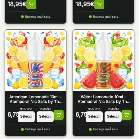
Flayer
Flayer
18,95
€
18,95
€
Entrega maÃ±ana
Entrega maÃ±ana
American Lemonade 10ml –
Water Lemonade 10ml –
Atemporal Nic Salts by The
Atemporal Nic Salts by The
Mind Flayer
Mind Flayer
NICOTINA
TAMAÑO
NICOTINA
TAMAÑO
6,75
€
6,75
€
Entrega maÃ±ana
Entrega maÃ±ana