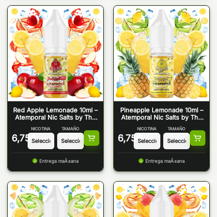
Red Apple Lemonade 10ml –
Pineapple Lemonade 10ml –
Atemporal Nic Salts by The
Atemporal Nic Salts by The
Mind Flayer
Mind Flayer
NICOTINA
TAMAÑO
NICOTINA
TAMAÑO
6,75
€
6,75
€
Entrega maÃ±ana
Entrega maÃ±ana