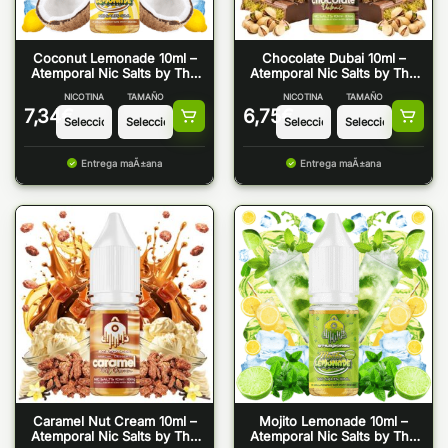
Coconut Lemonade 10ml –
Chocolate Dubai 10ml –
Atemporal Nic Salts by The
Atemporal Nic Salts by The
Mind Flayer
Mind Flayer
NICOTINA
TAMAÑO
NICOTINA
TAMAÑO
7,34
€
6,75
€
Entrega maÃ±ana
Entrega maÃ±ana
Caramel Nut Cream 10ml –
Mojito Lemonade 10ml –
Atemporal Nic Salts by The
Atemporal Nic Salts by The