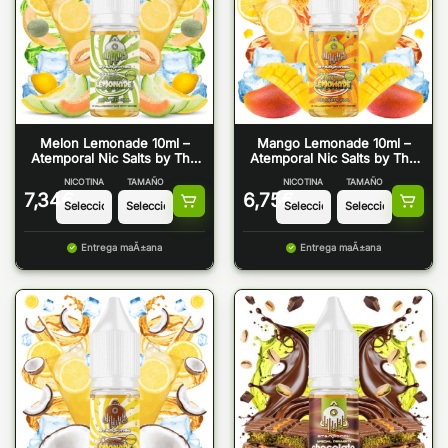
Melon Lemonade 10ml –
Mango Lemonade 10ml –
Atemporal Nic Salts by The
Atemporal Nic Salts by The
Mind Flayer
Mind Flayer
NICOTINA
TAMAÑO
NICOTINA
TAMAÑO
7,34
€
6,75
€
Entrega maÃ±ana
Entrega maÃ±ana