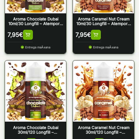
Aroma Chocolate Dubai
Aroma Caramel Nut Cream
10ml/30 Longfill – Atemporal
10ml/30 Longfill – Atemporal
by The Mind Flayer
by The Mind Flayer
7,95
€
7,95
€
Entrega maÃ±ana
Entrega maÃ±ana
Aroma Chocolate Dubai
Aroma Caramel Nut Cream
30ml/120 Longfill –
30ml/120 Longfill –
Atemporal by The Mind
Atemporal by The Mind