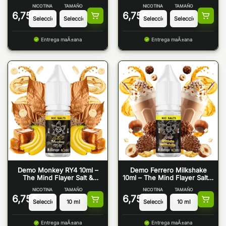
Mind Flayer
Mind Flayer
NICOTINA
TAMAÑO
NICOTINA
TAMAÑO
6,75
€
6,75
€
Entrega maÃ±ana
Entrega maÃ±ana
Demo Monkey RY4 10ml –
Demo Ferrero Milkshake
The Mind Flayer Salt &
10ml – The Mind Flayer Salt &
Bombo
Bombo
NICOTINA
TAMAÑO
NICOTINA
TAMAÑO
6,75
€
6,75
€
Entrega maÃ±ana
Entrega maÃ±ana