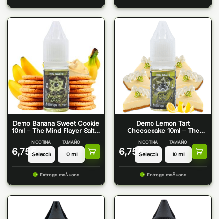
Demo Banana Sweet Cookie
Demo Lemon Tart
10ml – The Mind Flayer Salt &
Cheesecake 10ml – The
Bombo
Mind Flayer Salt & Bombo
NICOTINA
TAMAÑO
NICOTINA
TAMAÑO
6,75
€
6,75
€
Entrega maÃ±ana
Entrega maÃ±ana