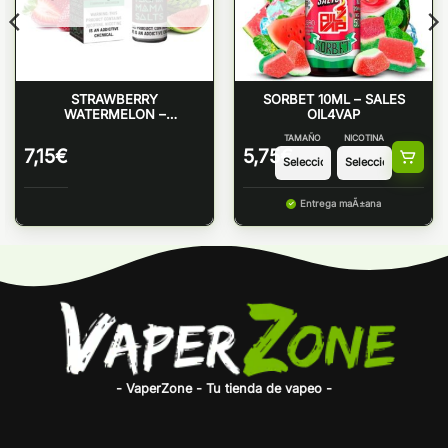
STRAWBERRY
SORBET 10ML – SALES
WATERMELON –
OIL4VAP
PACHAMAMA SALTS
TAMAÑO
NICOTINA
7,15
€
5,75
€
Entrega maÃ±ana
- VaperZone - Tu tienda de vapeo -