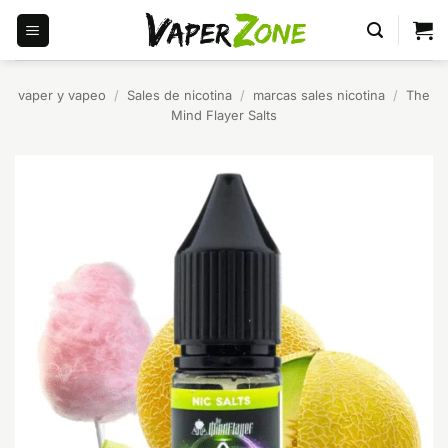
Saltar
al
contenido
vaper y vapeo
/
Sales de nicotina
/
marcas sales nicotina
/
The
Mind Flayer Salts